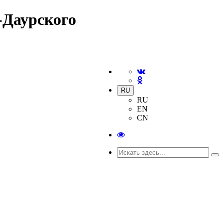
-Даурского
RU
RU
EN
CN