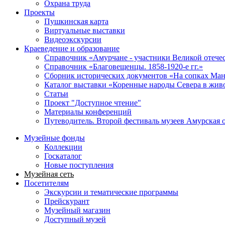
Охрана труда
Проекты
Пушкинская карта
Виртуальные выставки
Видеоэкскурсии
Краеведение и образование
Справочник «Амурчане - участники Великой отече
Справочник «Благовещенцы. 1858-1920-е гг.»
Сборник исторических документов «На сопках Ман
Каталог выставки «Коренные народы Севера в жив
Статьи
Проект "Доступное чтение"
Материалы конференций
Путеводитель. Второй фестиваль музеев Амурская 
Музейные фонды
Коллекции
Госкаталог
Новые поступления
Музейная сеть
Посетителям
Экскурсии и тематические программы
Прейскурант
Музейный магазин
Доступный музей