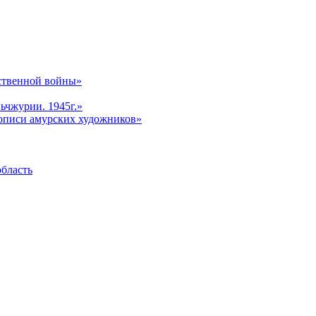
ственной войны»
ьчжурии. 1945г.»
описи амурских художников»
область