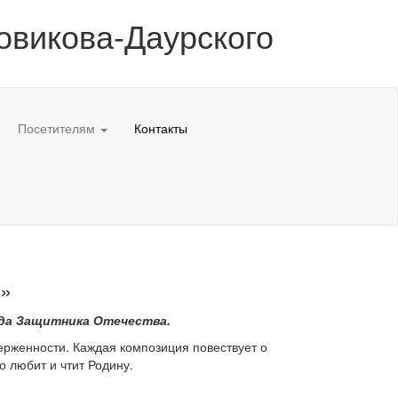
овикова-Даурского
Посетителям
Контакты
RU
й»
ода Защитника Отечества.
верженности. Каждая композиция повествует о
о любит и чтит Родину.