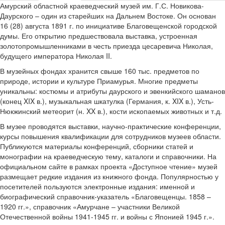
Амурский областной краеведческий музей им. Г.С. Новикова-
Даурского – один из старейших на Дальнем Востоке. Он основан
16 (28) августа 1891 г. по инициативе Благовещенской городской
думы. Его открытию предшествовала выставка, устроенная
золотопромышленниками в честь приезда цесаревича Николая,
будущего императора Николая II.
В музейных фондах хранится свыше 160 тыс. предметов по
природе, истории и культуре Приамурья. Многие предметы
уникальны: костюмы и атрибуты даурского и эвенкийского шаманов
(конец XIX в.), музыкальная шкатулка (Германия, к. XIX в.), Усть-
Нюкжинский метеорит (н. XX в.), кости ископаемых животных и т.д.
В музее проводятся выставки, научно-практические конференции,
курсы повышения квалификации для сотрудников музеев области.
Публикуются материалы конференций, сборники статей и
монографии на краеведческую тему, каталоги и справочники. На
официальном сайте в рамках проекта «Доступное чтение» музей
размещает редкие издания из книжного фонда. Популярностью у
посетителей пользуются электронные издания: именной и
биографический справочник-указатель «Благовещенцы. 1858 –
1920 гг.», справочник «Амурчане – участники Великой
Отечественной войны 1941-1945 гг. и войны с Японией 1945 г.».