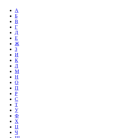
А
Б
В
Г
Д
Е
Ж
З
И
К
Л
М
Н
О
П
Р
С
Т
У
Ф
Х
Ц
Ч
Ш