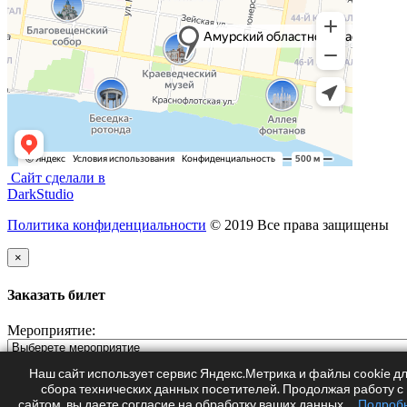
Сайт сделали в
DarkStudio
Политика конфиденциальности
© 2019 Все права защищены
×
Заказать билет
Мероприятие:
ФИО:
Наш сайт использует сервис Яндекс.Метрика и файлы cookie д
сбора технических данных посетителей. Продолжая работу с
Телефон:
сайтом, вы даете согласие на обработку ваших данных.
Подроб