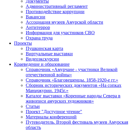
Документы
Административный регламент
Противодействие коррупции
Вакансии
Ассоциация музеев Амурской области
Антитеррор
Информация для участников СВО
Охрана труда
Проекты
Пушкинская карта
Виртуальные выставки
Видеоэкскурсии
Краеведение и образование
Справочник «Амурчане - участники Великой
отечественной войны»
Справочник «Благовещенцы. 1858-1920-е гг.»
Сборник исторических документов «На сопках
Маньчжурии. 1945г.»
Каталог выставки «Коренные народы Севера в
живописи амурских художников»
Статьи
Проект "Доступное чтение"
Материалы конференций
Путеводитель. Второй фестиваль музеев Амурская
область