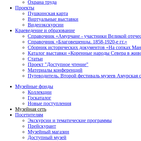
Охрана труда
Проекты
Пушкинская карта
Виртуальные выставки
Видеоэкскурсии
Краеведение и образование
Справочник «Амурчане - участники Великой отече
Справочник «Благовещенцы. 1858-1920-е гг.»
Сборник исторических документов «На сопках Ман
Каталог выставки «Коренные народы Севера в жив
Статьи
Проект "Доступное чтение"
Материалы конференций
Путеводитель. Второй фестиваль музеев Амурская 
Музейные фонды
Коллекции
Госкаталог
Новые поступления
Музейная сеть
Посетителям
Экскурсии и тематические программы
Прейскурант
Музейный магазин
Доступный музей