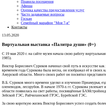
Правила посещения
Афиша
Оценка качества предоставления услуг
Часто задаваемые вопросы
Госкан
Семейный марафон "Моя 7-я"
Контакты
13.05.2020
Виртуальная выставка «Палитра души» (0+)
С 19 мая 2020 г. на сайте музея начала свою работу виртуаль
1985).
Виктор Борисович Суриков начинал свой путь в искусстве как
временем года Сурикова была весна, он изображал её в своих
Амурской области. Много своих работ он посвятил представи
В.Б. Суриков много времени уделял и изучению Приамурья, езд
оленеводов, лесорубов. В начале 1970-х гг. Сурикова увлекает
области появилась на свет работы, посвящённые БАМстройинду
Зейской ГЭС, Райчихинской ГРЭС, Бурейской ГЭС.
За свою короткую жизнь Виктор Борисович успел создать боле