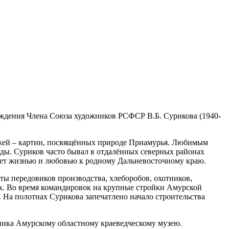
 рождения Члена Союза художников РСФСР В.Б. Сурикова (1940-
йзажей – картин, посвящённых природе Приамурья. Любимым
оды. Суриков часто бывал в отдалённых северных районах
веет жизнью и любовью к родному Дальневосточному краю.
ты передовиков производства, хлеборобов, охотников,
нах. Во время командировок на крупные стройки Амурской
На полотнах Сурикова запечатлено начало строительства
жника Амурскому областному краеведческому музею.