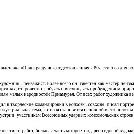
ная выставка «Палитра души»,подготовленная к 80-летию со дня
 художник - пейзажист. Более всего он известен как мастер пе
 картинах, откровенно любуясь и восхищаясь пробуждением прир
телям малых народностей Приамурья. От всех работ художника 
ил в творческие командировки в колхозы, совхозы, писал портре
 индустриальная тема, которая становится основной в его полот
стрии, участникам Всесоюзных ударных комсомольских строек. 
е шестисот работ, большая часть которых подарена вдовой худо