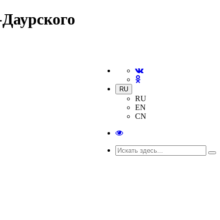
-Даурского
RU
RU
EN
CN