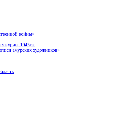
ственной войны»
ьчжурии. 1945г.»
описи амурских художников»
область