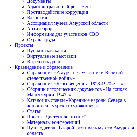
Документы
Административный регламент
Противодействие коррупции
Вакансии
Ассоциация музеев Амурской области
Антитеррор
Информация для участников СВО
Охрана труда
Проекты
Пушкинская карта
Виртуальные выставки
Видеоэкскурсии
Краеведение и образование
Справочник «Амурчане - участники Великой
отечественной войны»
Справочник «Благовещенцы. 1858-1920-е гг.»
Сборник исторических документов «На сопках
Маньчжурии. 1945г.»
Каталог выставки «Коренные народы Севера в
живописи амурских художников»
Статьи
Проект "Доступное чтение"
Материалы конференций
Путеводитель. Второй фестиваль музеев Амурская
область