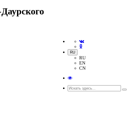
-Даурского
RU
RU
EN
CN