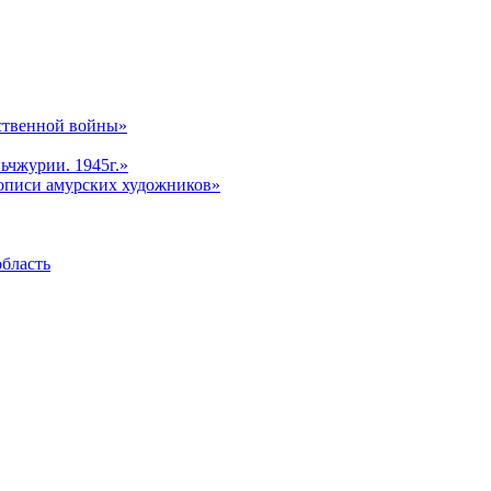
ственной войны»
ьчжурии. 1945г.»
описи амурских художников»
область