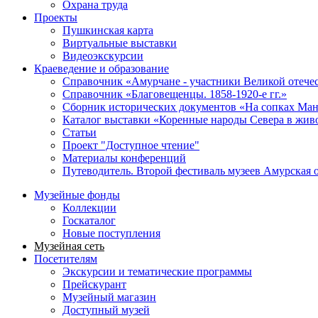
Охрана труда
Проекты
Пушкинская карта
Виртуальные выставки
Видеоэкскурсии
Краеведение и образование
Справочник «Амурчане - участники Великой отече
Справочник «Благовещенцы. 1858-1920-е гг.»
Сборник исторических документов «На сопках Ман
Каталог выставки «Коренные народы Севера в жив
Статьи
Проект "Доступное чтение"
Материалы конференций
Путеводитель. Второй фестиваль музеев Амурская 
Музейные фонды
Коллекции
Госкаталог
Новые поступления
Музейная сеть
Посетителям
Экскурсии и тематические программы
Прейскурант
Музейный магазин
Доступный музей