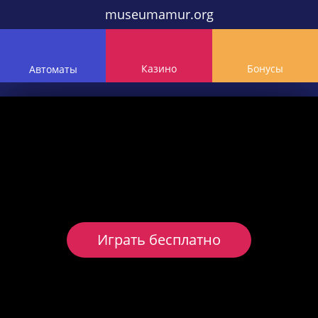
museumamur.org
Казино
Бонусы
Автоматы
Играть бесплатно