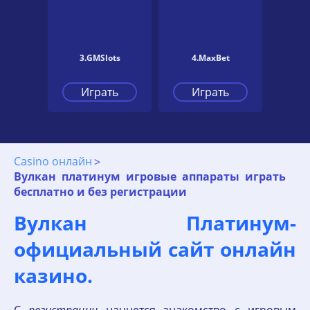
3.GMSlots
4.MaxBet
Играть
Играть
Casino онлайн
Вулкан платинум игровые аппараты играть
бесплатно и без регистрации
Вулкан Платинум-
официальный сайт онлайн
казино.