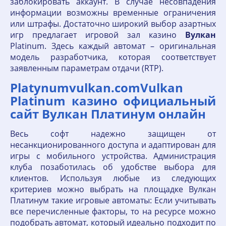
заблокировать аккаунт. В случае несовпадения
информации возможны временные ограничения
или штрафы. Достаточно широкий выбор азартных
игр предлагает игровой зал казино
Вулкан
Platinum. Здесь каждый автомат – оригинальная
модель разработчика, которая соответствует
заявленным параметрам отдачи (RTP).
Platynumvulkan.comVulkan
Platinum казино официальный
сайт Вулкан Платинум онлайн
Весь софт надежно защищен от
несанкционированного доступа и адаптирован для
игры с мобильного устройства. Администрация
клуба позаботилась об удобстве выбора для
клиентов. Используя любые из следующих
критериев можно выбрать на площадке Вулкан
Платинум такие игровые автоматы: Если учитывать
все перечисленные факторы, то на ресурсе можно
подобрать автомат, который идеально подходит по