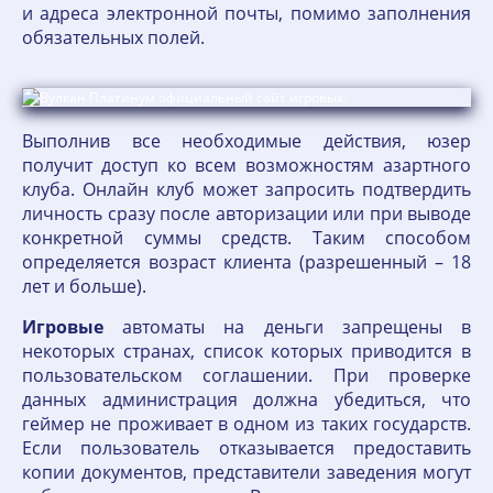
и адреса электронной почты, помимо заполнения
обязательных полей.
Выполнив все необходимые действия, юзер
получит доступ ко всем возможностям азартного
клуба. Онлайн клуб может запросить подтвердить
личность сразу после авторизации или при выводе
конкретной суммы средств. Таким способом
определяется возраст клиента (разрешенный – 18
лет и больше).
Игровые
автоматы на деньги запрещены в
некоторых странах, список которых приводится в
пользовательском соглашении. При проверке
данных администрация должна убедиться, что
геймер не проживает в одном из таких государств.
Если пользователь отказывается предоставить
копии документов, представители заведения могут