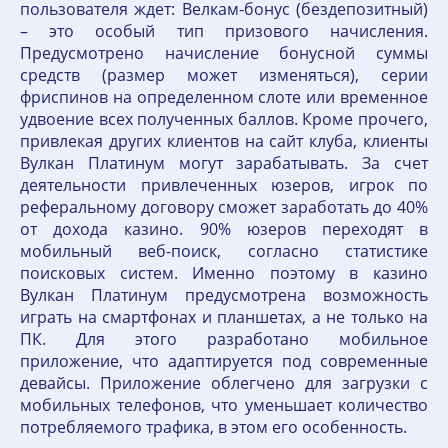
пользователя ждет: Велкам-бонус (бездепозитный)
– это особый тип призового начисления.
Предусмотрено начисление бонусной суммы
средств (размер может изменяться), серии
фриспинов на определенном слоте или временное
удвоение всех полученных баллов. Кроме прочего,
привлекая других клиентов на сайт клуба, клиенты
Вулкан Платинум могут зарабатывать. За счет
деятельности привлеченных юзеров, игрок по
реферальному договору сможет заработать до 40%
от дохода казино. 90% юзеров переходят в
мобильный веб-поиск, согласно статистике
поисковых систем. Именно поэтому в казино
Вулкан Платинум предусмотрена возможность
играть на смартфонах и планшетах, а не только на
ПК. Для этого разработано мобильное
приложение, что адаптируется под современные
девайсы. Приложение облегчено для загрузки с
мобильных телефонов, что уменьшает количество
потребляемого трафика, в этом его особенность.