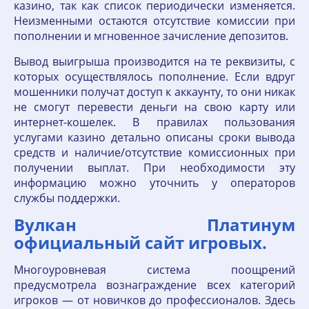
казино, так как список периодически изменяется.
Неизменными остаются отсутствие комиссии при
пополнении и мгновенное зачисление депозитов.
Вывод выигрыша производится на те реквизиты, с
которых осуществлялось пополнение. Если вдруг
мошенники получат доступ к аккаунту, то они никак
не смогут перевести деньги на свою карту или
интернет-кошелек. В правилах пользования
услугами казино детально описаны сроки вывода
средств и наличие/отсутствие комиссионных при
получении выплат. При необходимости эту
информацию можно уточнить у операторов
службы поддержки.
Вулкан Платинум
официальный сайт игровых.
Многоуровневая система поощрений
предусмотрела вознаграждение всех категорий
игроков — от новичков до профессионалов. Здесь