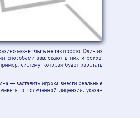
казино может быть не так просто. Один из
и способами завлекают в них игроков.
ример, систему, которая будет работать
дна — заставить игрока внести реальные
ументы о полученной лицензии, указан