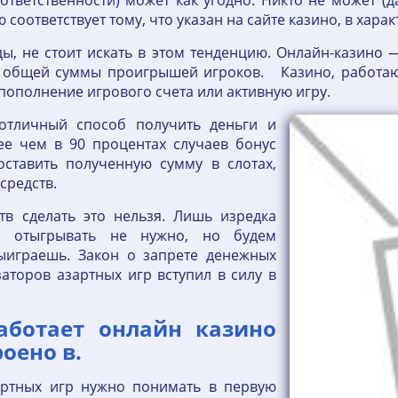
 ответственности) может как угодно. Никто не может (да
ответствует тому, что указан на сайте казино, в харак
ы, не стоит искать в этом тенденцию. Онлайн-казино
 общей суммы проигрышей игроков. Казино, работаю
 пополнение игрового счета или активную игру.
 отличный способ получить деньги и
лее чем в 90 процентах случаев бонус
роставить полученную сумму в слотах,
средств.
тв сделать это нельзя. Лишь изредка
е отыгрывать не нужно, но будем
ыиграешь. Закон о запрете денежных
аторов азартных игр вступил в силу в
работает онлайн казино
роено в.
артных игр нужно понимать в первую