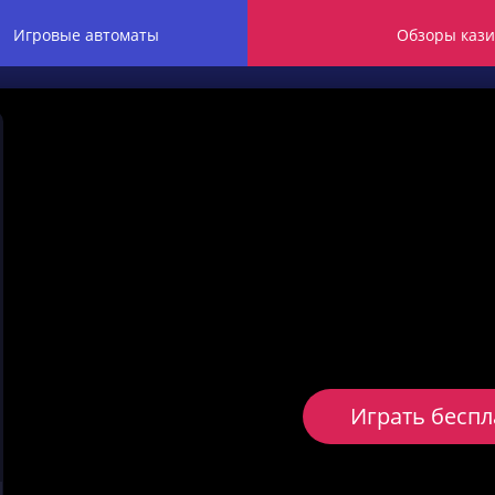
Игровые автоматы
Обзоры каз
Играть беспл