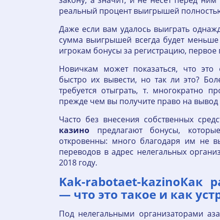
закону, а значит, и не несет перед ним
реальный процент выигрышей полностью со
Даже если вам удалось выиграть однажд
сумма выигрышей всегда будет меньше
игрокам бонусы за регистрацию, первое
Новичкам может показаться, что это
быстро их вывести, но так ли это? Бо
требуется отыграть, т. многократно п
прежде чем вы получите право на вывод 
Часто без внесения собственных средс
казино
предлагают бонусы, которы
откровенны: много благодаря им не в
переводов в адрес нелегальных организ
2018 году.
Kak-rabotaet-kazinoКак 
― что это такое и как уст
Под нелегальными организаторами аз