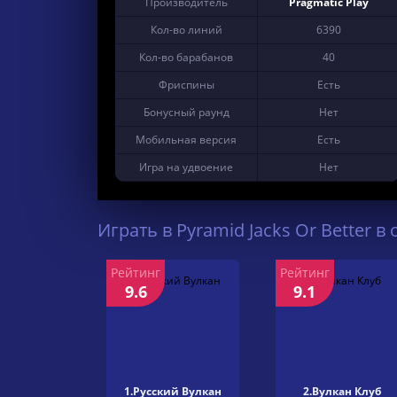
Производитель
Pragmatic Play
Кол-во линий
6390
Кол-во барабанов
40
Фриспины
Есть
Бонусный раунд
Нет
Мобильная версия
Есть
Игра на удвоение
Нет
Играть в Pyramid Jacks Or Better в
Рейтинг
Рейтинг
9.6
9.1
1.Русский Вулкан
2.Вулкан Клуб