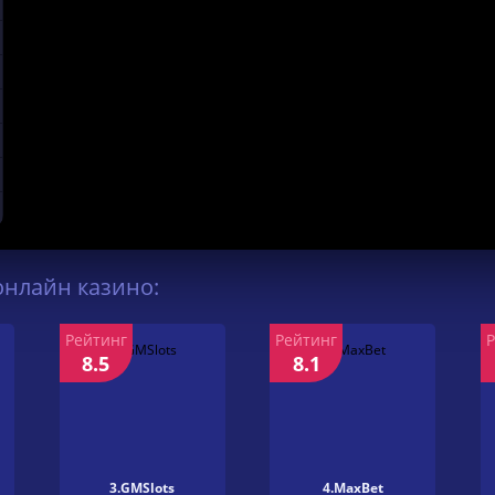
 онлайн казино:
Рейтинг
Рейтинг
8.5
8.1
3.GMSlots
4.MaxBet