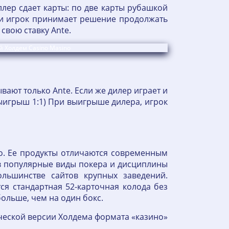
иллер сдает карты: по две карты рубашкой
сли игрок принимает решение продолжать
 свою ставку Ante.
вают только Ante. Если же дилер играет и
выигрыш 1:1) При выигрыше дилера, игрок
о. Ее продукты отличаются современным
в популярные виды покера и дисциплины
льшинстве сайтов крупных заведений.
ся стандартная 52-карточная колода без
ольше, чем на один бокс.
ической версии Холдема формата «казино»