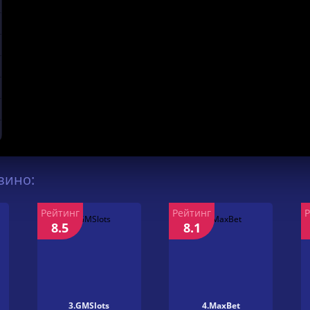
зино:
Рейтинг
Рейтинг
8.5
8.1
3.GMSlots
4.MaxBet