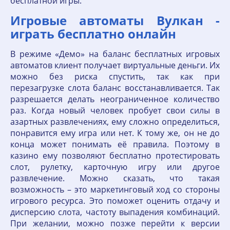
бесплатной игры.
Игровые автоматы Вулкан -
играть бесплатно онлайн
В режиме «Демо» на баланс бесплатных игровых
автоматов клиент получает виртуальные деньги. Их
можно без риска спустить, так как при
перезагрузке слота баланс восстанавливается. Так
разрешается делать неограниченное количество
раз. Когда новый человек пробует свои силы в
азартных развлечениях, ему сложно определиться,
понравится ему игра или нет. К тому же, он не до
конца может понимать её правила. Поэтому в
казино ему позволяют бесплатно протестировать
слот, рулетку, карточную игру или другое
развлечение. Можно сказать, что такая
возможность – это маркетинговый ход со стороны
игрового ресурса. Это поможет оценить отдачу и
дисперсию слота, частоту выпадения комбинаций.
При желании, можно позже перейти к версии