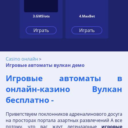
3.GMSlots
4.MaxBet
Играть
Играть
Casino онлайн
Игровые автоматы вулкан демо
Игровые автоматы в
онлайн-казино Вулкан
бесплатно -
Приветствуем поклонников адреналинового досуга
на просторах портала азартных развлечений А все
потому, что вас ждут легендарные
игровые