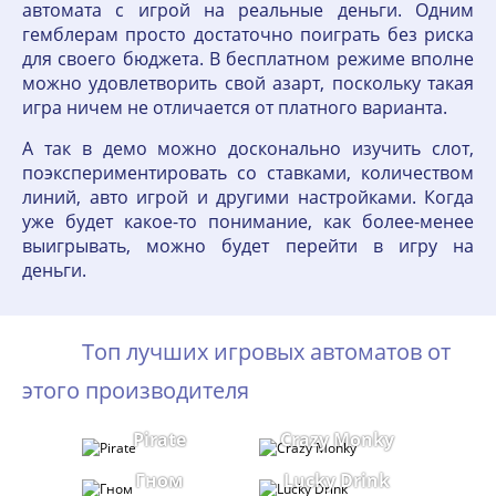
автомата с игрой на реальные деньги. Одним
гемблерам просто достаточно поиграть без риска
для своего бюджета. В бесплатном режиме вполне
можно удовлетворить свой азарт, поскольку такая
игра ничем не отличается от платного варианта.
А так в демо можно досконально изучить слот,
поэкспериментировать со ставками, количеством
линий, авто игрой и другими настройками. Когда
уже будет какое-то понимание, как более-менее
выигрывать, можно будет перейти в игру на
деньги.
Топ лучших игровых автоматов от
этого производителя
Pirate
Crazy Monky
Гном
Lucky Drink