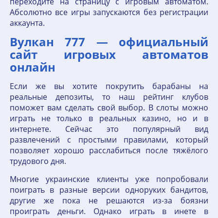
переходите на страницу с игровым автоматом.
Абсолютно все игры запускаются без регистрации
аккаунта.
Вулкан 777 — официальный
сайт игровых автоматов
онлайн
Если же вы хотите покрутить барабаны на
реальные депозиты, то наш рейтинг клубов
поможет вам сделать свой выбор. В слоты можно
играть не только в реальных казино, но и в
интернете. Сейчас это популярный вид
развлечений с простыми правилами, который
позволяет хорошо расслабиться после тяжёлого
трудового дня.
Многие украинские клиенты уже попробовали
поиграть в разные версии одноруких бандитов,
другие же пока не решаются из-за боязни
проиграть деньги. Однако играть в инете в