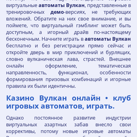
виртуальные
автоматы
Вулкан
, представленные в
тренировочных
демо
-версиях, не требующих
вложений. Обратите на них свое внимание, и вы
поймете, что виртуальный гэмблинг может быть
доступным, а игорный драйв по-настоящему
бесконечным. Начните играть в
автоматы
Вулкан
бесплатно и без регистрации прямо сейчас и
откройте дверь в мир приключений и бурлящих,
словно вулканическая лава, страстей. Внешнее
онлайн оформление, тематическая
направленность, функционал, особенности
формирования призовых комбинаций и игорные
правила их были идентичны.
Казино Вулкан онлайн • клуб
игровых автоматов, играть.
Однако постоянное развитие индустрии
виртуальных азартных забав внесло свои
коррективы, потому новые игровые автоматы