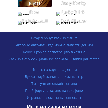
Pirate
Crazy Monky
Гном
Lucky Drink
Fruit Cocktail
Rock Climber
Бездеп бонус казино флинт
Игровые автоматы где можно вывести деньги
Бонусы руб за регистрацию в казино
Казино slot v официальное зеркало
Ставки parimatch
Играть на карты на деньги
Вулкан клуб скачать на компьютер
Топ лучшие онлайн казино
Плей фортуна казино на телефоне
Игровые автоматы вулкан старт
Мы в социальных сетях