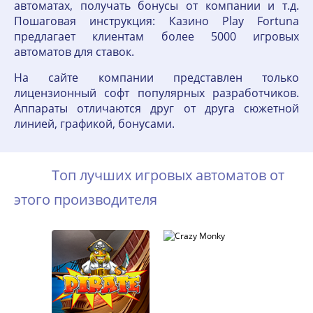
автоматах, получать бонусы от компании и т.д.
Пошаговая инструкция: Казино Play Fortuna
предлагает клиентам более 5000 игровых
автоматов для ставок.
На сайте компании представлен только
лицензионный софт популярных разработчиков.
Аппараты отличаются друг от друга сюжетной
линией, графикой, бонусами.
Топ лучших игровых автоматов от
этого производителя