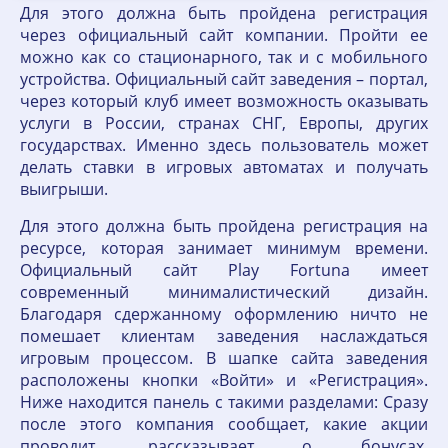
Для этого должна быть пройдена регистрация
через официальный сайт компании. Пройти ее
можно как со стационарного, так и с мобильного
устройства. Официальный сайт заведения – портал,
через который клуб имеет возможность оказывать
услуги в России, странах СНГ, Европы, других
государствах. Именно здесь пользователь может
делать ставки в игровых автоматах и получать
выигрыши.
Для этого должна быть пройдена регистрация на
ресурсе, которая занимает минимум времени.
Официальный сайт Play Fortuna имеет
современный минималистический дизайн.
Благодаря сдержанному оформлению ничто не
помешает клиентам заведения наслаждаться
игровым процессом. В шапке сайта заведения
расположены кнопки «Войти» и «Регистрация».
Ниже находится панель с такими разделами: Сразу
после этого компания сообщает, какие акции
проводит, рассказывает о бонусах,