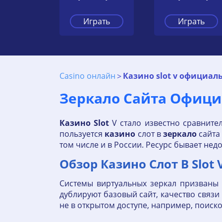
Играть
Играть
Casino онлайн
Казино slot v официал
Зеркало Сайта Официа
Казино
Slot
V стало известно сравните
пользуется
казино
слот в
зеркало
сайта
том числе и в России. Ресурс бывает нед
Обзор Казино Слот В Slot V
Системы виртуальных зеркал призваны 
дублируют базовый сайт, качество связи 
не в открытом доступе, например, поиско