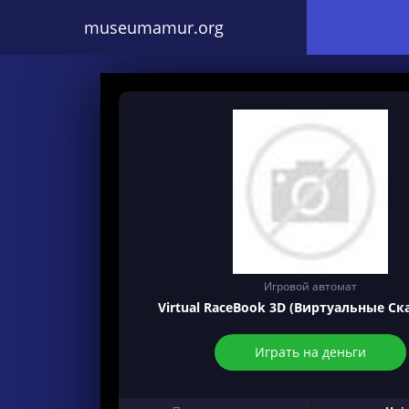
museumamur.org
Игровой автомат
Virtual RaceBook 3D (Виртуальные Ск
Играть на деньги