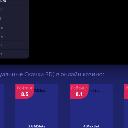
cum
11
3
ть
ть
ет
ет
туальные Скачки 3D) в онлайн казино:
Рейтинг
Рейтинг
8.5
8.1
3.GMSlots
4.MaxBet