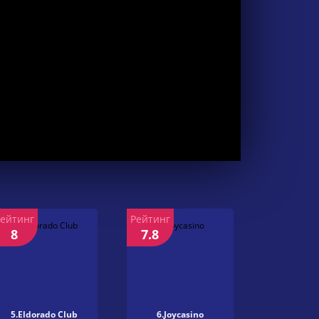
Рейтинг
Рейтинг
8
7.8
5.Eldorado Club
6.Joycasino