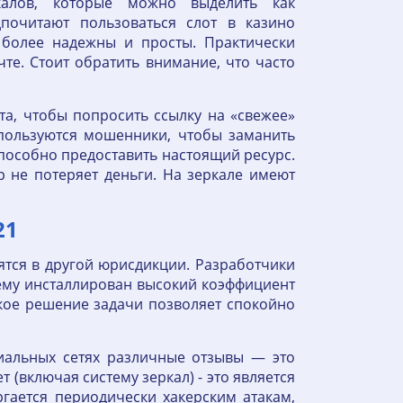
алов, которые можно выделить как
почитают пользоваться слот в казино
 более надежны и просты. Практически
те. Стоит обратить внимание, что часто
та, чтобы попросить ссылку на «свежее»
 пользуются мошенники, чтобы заманить
пособно предоставить настоящий ресурс.
р не потеряет деньги. На зеркале имеют
21
ятся в другой юрисдикции. Разработчики
стему инсталлирован высокий коэффициент
акое решение задачи позволяет спокойно
циальных сетях различные отзывы — это
(включая систему зеркал) - это является
гается периодически хакерским атакам,