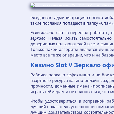
ежедневно администрация сервиса добав
такие послания попадают в папку «Спам», 
Если
казино
слот в перестал работать, 
зеркало
. Нельзя искать самостоятельно
доверчивых пользователей в сети фиши
Только такой алгоритм является лучшей
место все те же операции, что и на базо
Казино Slot V Зеркало оф
Рабочее зеркало эффективно и не боитс
азартного ресурса казино онлайн создал
прочности, доменные имена «прописаны»
играть геймерам и не волноваться, что 
Чтобы удостовериться в исправной раб
лучший показатель успешности компании.
лучшим доказательством состоятельнос