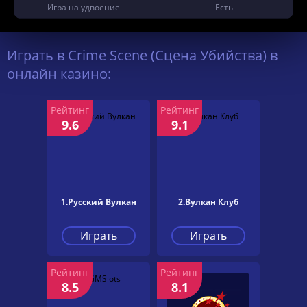
Игра на удвоение
Есть
Играть в Crime Scene (Сцена Убийства) в
онлайн казино:
Рейтинг
Рейтинг
9.6
9.1
1.Русский Вулкан
2.Вулкан Клуб
Играть
Играть
Рейтинг
Рейтинг
8.5
8.1