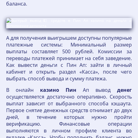
баланса.
А для получения выигрышем доступны популярные
платежные системы: Минимальный размер
выплаты составляет 500 рублей. Комиссии за
переводы платежей принимает на себя заведение.
Как вывести деньги с Пин Ап: зайти в личный
кабинет и открыть раздел «Касса», после чего
выбрать способ вывода и сумму платежа.
В онлайн
казино
Пин
Ап вывод
денег
осуществляется достаточно оперативно. Скорость
выплат зависит от выбранного способа кэшаута.
Первое снятие денежных средств отнимает до двух
дней, в течение которых нужно пройти
верификацию. Финансовые операции
выполняются в личном профиле клиента во
вкладке «Касса». Чтобы пополнить баланс, нужно