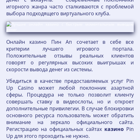
игорного жанра часто сталкиваются с проблемой
выбора подходящего виртуального клуба.
Онлайн казино Пин Ап сочетает в себе все
критерии лучшего игрового портала.
Положительные отзывы реальных клиентов
говорят о регулярных высоких выигрышах и
скорости вывода денег из системы.
Убедиться в качестве предоставляемых услуг Pin
Up Casino может любой поклонник азартной
сферы. Процедура не только позволит клиенту
совершать ставку в видеослоты, но и откроет
дополнительные привилегии. В случае блокировки
основного ресурса пользователь может обратить
внимание на зеркало официального сайта.
Регистрацию на официальных сайтах
казино
Pin
Up для этого проходить не нужно.