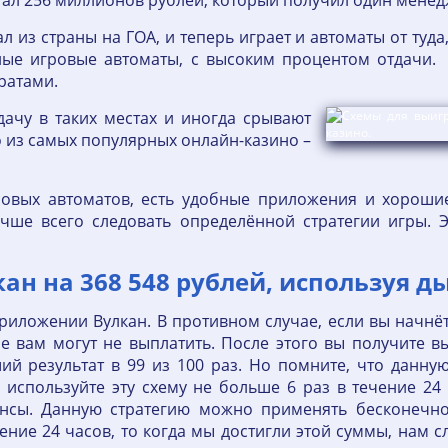
ал 256 миллионов рублей, который получил один менед
л из страны на ГОА, и теперь играет и автоматы от туда,
ные игровые автоматы, с высоким процентом отдачи. 
тратами.
ачу в таких местах и иногда срывают
о из самых популярных онлайн-казино –
овых автоматов, есть удобные приложения и хороши
чше всего следовать определённой стратегии игры. 
ан на 368 548 рублей, используя ды
приложении Вулкан. В противном случае, если вы начн
 вам могут не выплатить. После этого вы получите в
ий результат в 99 из 100 раз. Но помните, что данн
 используйте эту схему не больше 6 раз в течение 24
ансы. Данную стратегию можно применять бесконечное
ение 24 часов, то когда мы достигли этой суммы, нам с