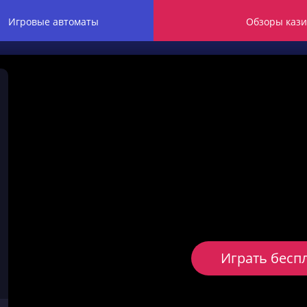
Игровые автоматы
Обзоры каз
Играть бесп