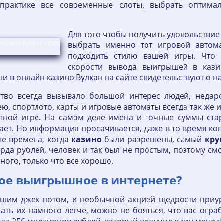
практике все современные слоты, выбрать оптима
Для того чтобы получить удовольствие
выбрать именно тот игровой автом
подходить стилю вашей игры. Что 
скорости вывода выигрышей в казин
 в онлайн казино Вулкан на сайте свидетельствуют о н
ство всегда вызывало большой интерес людей, недаро
ю, спортлото, карты и игровые автоматы всегда так же 
ртной игре. На самом деле имена и точные суммы ста
ивает. Но информация просачивается, даже в то время ко
 те времена, когда
казино
были разрешены, самый
кру
а рублей, человек и так был не простым, поэтому смо
ного, только что все хорошо.
ое выигрышное в интернете?
шим джек потом, и необычной акцией щедрости приур
ть их намного легче, можно не бояться, что вас ограбя