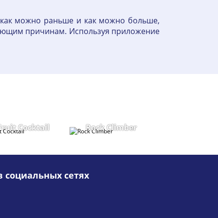
 как можно раньше и как можно больше,
дующим причинам. Используя приложение
Fruit Cocktail
Rock Climber
 социальных сетях