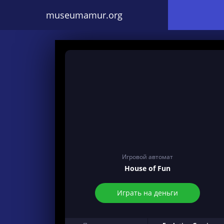
museumamur.org
Игровой автомат
House of Fun
Играть на деньги