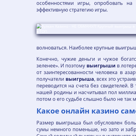
особенностями игры, опробовать на 
эффективную стратегию игры.
волноваться. Наиболее крупные выигрыши
Конечно, чужие деньги и чужое богат
зеленее». И поэтому
выигрыши
в лотере
от заинтересованности человека в аза
получатели
выигрыша
, всех это устра
переводится на счета без свидетелей. В
нашей родины и насчитывал пол миллиард
потом о его судьбе слышно было не так м
Какое онлайн казино сам
Размер выигрыша был обусловлен боль
сумы немного поменьше, но зато и забра