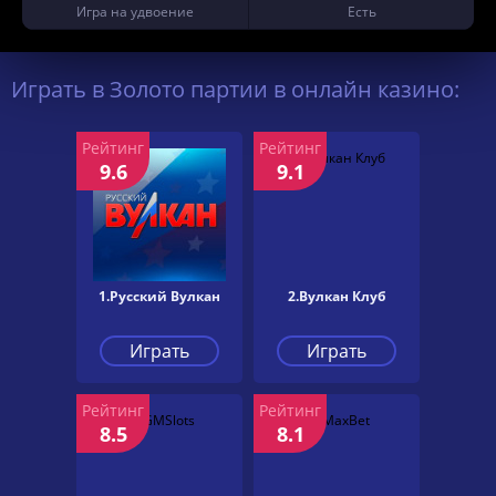
Игра на удвоение
Есть
Играть в Золото партии в онлайн казино:
Рейтинг
Рейтинг
9.6
9.1
1.Русский Вулкан
2.Вулкан Клуб
Играть
Играть
Рейтинг
Рейтинг
8.5
8.1