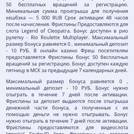
50 бесплатных вращений за регистрацию.
Минимальная сумма проигрыша для получения
кешбэка — 5 000 RUB Срок активации 48 часов
после начисления. Фриспины Предоставляются для
слота Legend of Cleopatra. Бонус доступен в рио
рулетку - Rio Roulette Multiplayer. Максимальный
размер бонуса равняется 0 , минимальный депозит
- 10 РУБ. В онлайн казино Фреш посетителям
предоставляется Фриспины бонус 50 бесплатных
вращений за регистрацию. Бонус доступен каждую
пятницу в МСК за предыдущие 7 календарных дней.
Максимальный размер бонуса равняется 0 ,
минимальный депозит - 10 РУБ. Бонус нужно
отыграть в течение 7 дней после активации.
Фриспины за депозит выдаются после отыгрыша
денежной части бонуса, а полученные с их
помощью деньги не нужно отыгрывать. Бонус
нужно отыграть в течение 7 дней после активации.
Фриспины предоставляются для видеослота