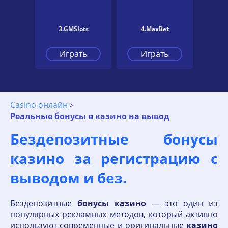
3.GMSlots
4.MaxBet
Играть
Играть
Casino онлайн
Реальные бонусы в казино на вывод
Бездепозитные бонусы
казино за регистрацию с
выводом и без.
Бездепозитные
бонусы
казино
— это один из
популярных рекламных методов, который активно
используют современные и оригинальные
казино