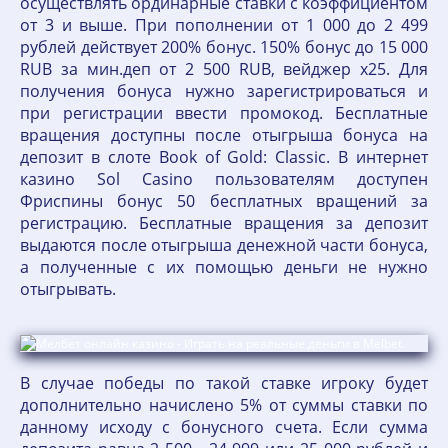
осуществлять ординарные ставки с коэффициентом
от 3 и выше. При пополнении от 1 000 до 2 499
рублей действует 200% бонус. 150% бонус до 15 000
RUB за мин.деп от 2 500 RUB, вейджер х25. Для
получения бонуса нужно зарегистрироваться и
при регистрации ввести промокод. Бесплатные
вращения доступны после отыгрыша бонуса на
депозит в слоте Book of Gold: Classic. В интернет
казино Sol Casino пользователям доступен
Фриспины бонус 50 бесплатных вращений за
регистрацию. Бесплатные вращения за депозит
выдаются после отыгрыша денежной части бонуса,
а полученные с их помощью деньги не нужно
отыгрывать.
В случае победы по такой ставке игроку будет
дополнительно начислено 5% от суммы ставки по
данному исходу с бонусного счета. Если сумма