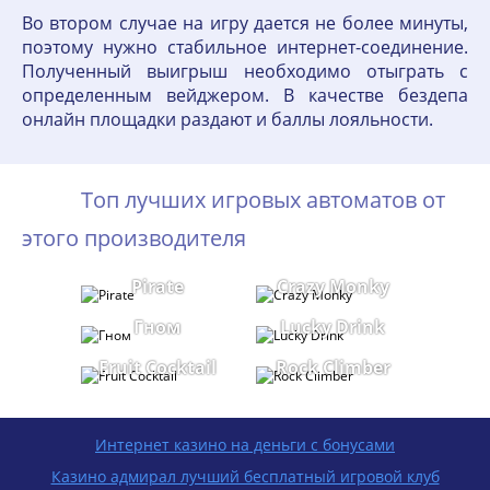
Во втором случае на игру дается не более минуты,
поэтому нужно стабильное интернет-соединение.
Полученный выигрыш необходимо отыграть с
определенным вейджером. В качестве бездепа
онлайн площадки раздают и баллы лояльности.
Топ лучших игровых автоматов от
этого производителя
Pirate
Crazy Monky
Гном
Lucky Drink
Fruit Cocktail
Rock Climber
Интернет казино на деньги с бонусами
Казино адмирал лучший бесплатный игровой клуб