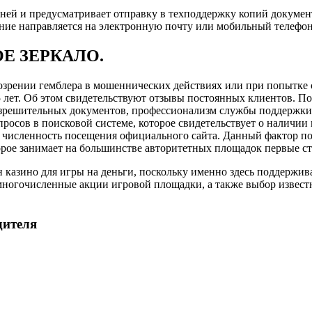
 дней и предусматривает отправку в техподдержку копий докуме
ние направляется на электронную почту или мобильный телефон
ОЕ ЗЕРКАЛО.
озрении гемблера в мошеннических действиях или при попытке с
 5 лет. Об этом свидетельствуют отзывы постоянных клиентов. 
зрешительных документов, профессионализм службы поддержки, 
росов в поисковой системе, которое свидетельствует о наличии 
и численность посещения официального сайта. Данный фактор по
торое занимает на большинстве авторитетных площадок первые с
йн казино для игры на деньги, поскольку именно здесь поддержив
 многочисленные акции игровой площадки, а также выбор извест
дителя