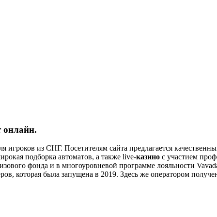
 онлайн.
ля игроков из СНГ. Посетителям сайта предлагается качественн
рокая подборка автоматов, а также live-
казино
с участием проф
ризового фонда и в многоуровневой программе лояльности Vava
ов, которая была запущена в 2019. Здесь же оператором получе