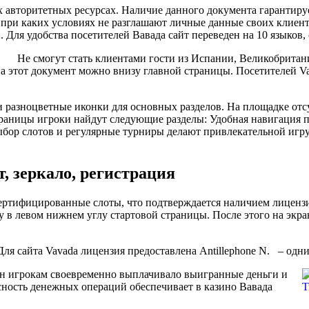
х авторитетных ресурсах. Наличие данного документа гарантиру
ри каких условиях не разглашают личные данные своих клиенто
 Для удобства посетителей Вавада сайт переведен на 10 языков,
Не смогут стать клиентами гости из Испании, Великобрит
на этот документ можно внизу главной страницы. Посетителей 
 разноцветные иконки для основных разделов. На площадке отс
страницы игроки найдут следующие разделы: Удобная навигация
ор слотов и регулярные турниры делают привлекательной игру
т, зеркало, регистрация
 сертифицированные слоты, что подтверждается наличием лиценз
в левом нижнем углу стартовой страницы. После этого на экран
 Для сайта Vavada лицензия предоставлена Antillephone N. – о
айн игрокам своевременно выплачивало выигранные деньги и
сность денежных операций обеспечивает в казино Вавада