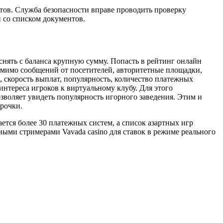
нтов. Служба безопасности вправе проводить проверку
 со списком документов.
нять с баланса крупную сумму. Попасть в рейтинг онлайн
Помимо сообщений от посетителей, авторитетные площадки,
скорость выплат, популярность, количество платежных
интереса игроков к виртуальному клубу. Для этого
зволяет увидеть популярность игорного заведения. Этим и
трочки.
ается более 30 платежных систем, а список азартных игр
ными стримерами Vavada casino для ставок в режиме реального