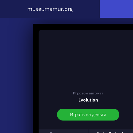
museumamur.org
Игровой автомат
Evolution
Играть на деньги