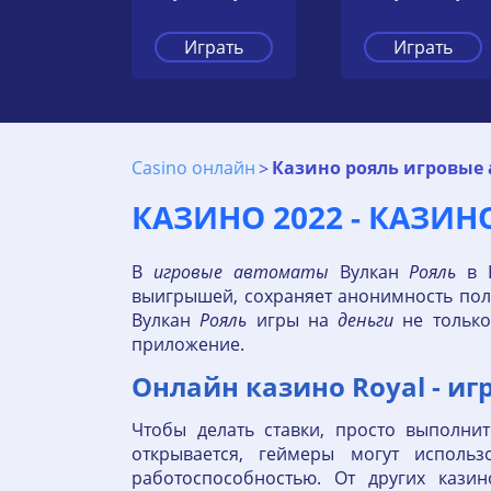
Играть
Играть
Casino онлайн
Казино рояль игровые
КАЗИНО 2022 - КАЗИН
В
игровые
автоматы
Вулкан
Рояль
в К
выигрышей, сохраняет анонимность поль
Вулкан
Рояль
игры на
деньги
не только
приложение.
Онлайн казино Royal - и
Чтобы делать ставки, просто выполни
открывается, геймеры могут использ
работоспособностью. От других кази