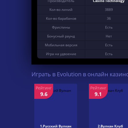
Производитель
Casino Technology
Кол-во линий
3889
Кол-во барабанов
36
Фриспины
Есть
Бонусный раунд
Нет
Мобильная версия
Есть
Игра на удвоение
Есть
Играть в Evolution в онлайн казин
Рейтинг
Рейтинг
9.6
9.1
1.Русский Вулкан
2.Вулкан Клуб