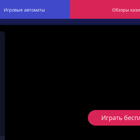
Игровые автоматы
Обзоры каз
Играть бесп