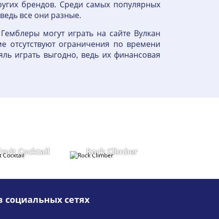
других брендов. Среди самых популярных
ведь все они разные.
 Гемблеры могут играть на сайте Вулкан
ме отсутствуют ограничения по времени
яль играть выгодно, ведь их финансовая
Fruit Cocktail
Rock Climber
 социальных сетях