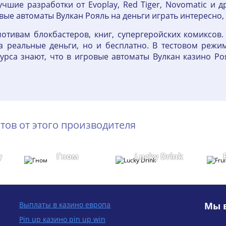
учшие разработки от Evoplay, Red Tiger, Novomatic и 
вые автоматы Вулкан Рояль на деньги играть интересно, 
тивам блокбастеров, книг, супергеройских комиксов.
а реальные деньги, но и бесплатно. В тестовом режи
рса знают, что в игровые автоматы Вулкан казино Ро
тов от этого производителя
y
Гном
Lucky Drink
Выплаты в казино европа
Мы в
Pin up казино pin up win