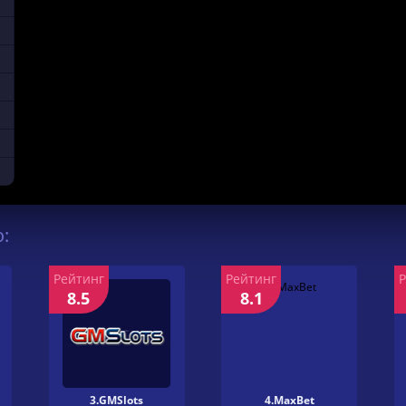
о:
Рейтинг
Рейтинг
8.5
8.1
3.GMSlots
4.MaxBet