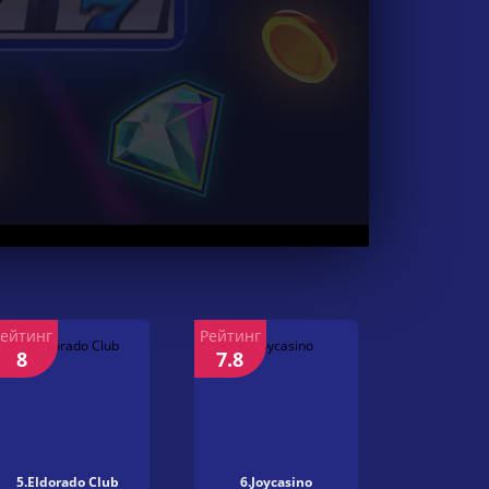
Рейтинг
Рейтинг
8
7.8
5.Eldorado Club
6.Joycasino