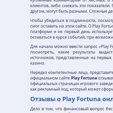
купленные комментарии от честных. В
клиентов, либо снижать эти показатели.
другом, могут быть разными. Сложные д
Чтобы убедиться в подлинности, посмотр
смог оставить на этом сайте. О Play For
платформе и не первый день используе
оставаться в курсе событий, при возмо
Для начала можно ввести запрос «Play F
посмотреть, какие результаты выдас
источников, представленные на первых
казино.
Нередко компетентные лица, представит
официальном сайте
Play
Fortuna
отзывам
официальных страницах игрового заведе
как рекламный ход, который может сфор
Отзывы о Play Fortuna он
Дело в том, что финансовый вопрос бес