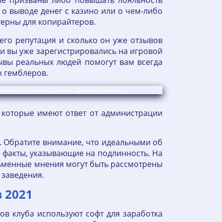
ые призваны либо повышать лояльность
 о выводе денег с казино или о чем-либо
терны для копирайтеров.
 его репутация и сколько он уже отзывов
сли вы уже зарегистрировались на игровой
ывы реальных людей помогут вам всегда
их гемблеров.
 которые имеют ответ от администрации
. Обратите внимание, что идеальными об
 факты, указывающие на подлинность. На
сьменные мнения могут быть рассмотрены
 заведения.
 2021
ов клуба используют софт для заработка