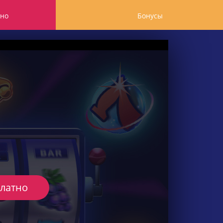
ино
Бонусы
платно