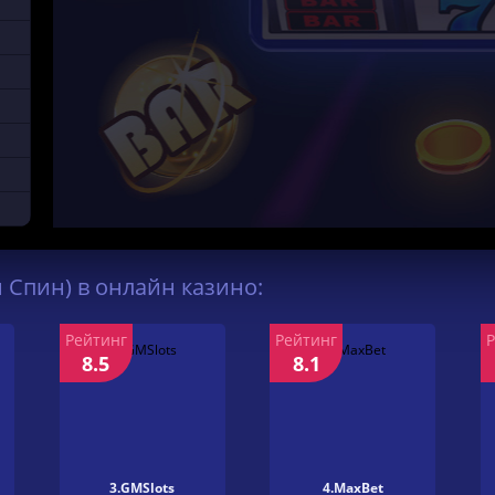
й Спин) в онлайн казино:
Рейтинг
Рейтинг
8.5
8.1
3.GMSlots
4.MaxBet