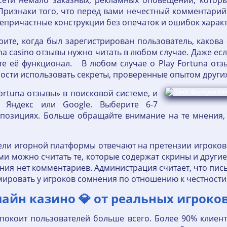
 сети немало заказных, рекламных оповещений, котор
 Признаки того, что перед вами нечестный комментарий
еепричастные конструкции без опечаток и ошибок харак
ите, когда был зарегистрирован пользователь, какова
tuna casino отзывы нужно читать в любом случае. Даже е
те её функционал. В любом случае о Play Fortuna отз
жности использовать секреты, проверенные опытом друг
ortuna отзывы» в поисковой системе, и
т Яндекс или Google. Выберите 6-7
 позициях. Больше обращайте внимание на те мнения,
ели игорной платформы отвечают на претензии игроков
и можно считать те, которые содержат скрины и другие
ния нет комментариев. Администрация считает, что пи
мировать у игроков сомнения по отношению к честности
лайн казино 💎 от реальных игроков
покоит пользователей больше всего. Более 90% клиент