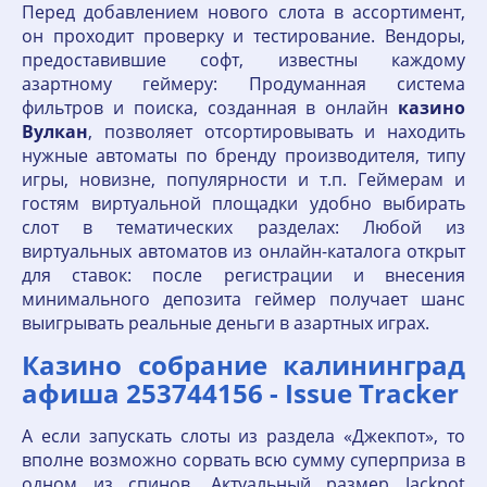
Перед добавлением нового слота в ассортимент,
он проходит проверку и тестирование. Вендоры,
предоставившие софт, известны каждому
азартному геймеру: Продуманная система
фильтров и поиска, созданная в онлайн
казино
Вулкан
, позволяет отсортировывать и находить
нужные автоматы по бренду производителя, типу
игры, новизне, популярности и т.п. Геймерам и
гостям виртуальной площадки удобно выбирать
слот в тематических разделах: Любой из
виртуальных автоматов из онлайн-каталога открыт
для ставок: после регистрации и внесения
минимального депозита геймер получает шанс
выигрывать реальные деньги в азартных играх.
Казино собрание калининград
афиша 253744156 - Issue Tracker
А если запускать слоты из раздела «Джекпот», то
вполне возможно сорвать всю сумму суперприза в
одном из спинов. Актуальный размер Jackpot