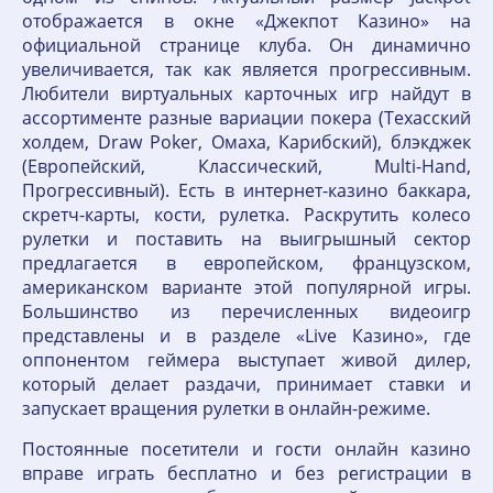
отображается в окне «Джекпот Казино» на
официальной странице клуба. Он динамично
увеличивается, так как является прогрессивным.
Любители виртуальных карточных игр найдут в
ассортименте разные вариации покера (Техасский
холдем, Draw Poker, Омаха, Карибский), блэкджек
(Европейский, Классический, Multi-Hand,
Прогрессивный). Есть в интернет-казино баккара,
скретч-карты, кости, рулетка. Раскрутить колесо
рулетки и поставить на выигрышный сектор
предлагается в европейском, французском,
американском варианте этой популярной игры.
Большинство из перечисленных видеоигр
представлены и в разделе «Live Казино», где
оппонентом геймера выступает живой дилер,
который делает раздачи, принимает ставки и
запускает вращения рулетки в онлайн-режиме.
Постоянные посетители и гости онлайн казино
вправе играть бесплатно и без регистрации в