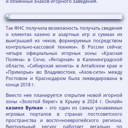
и обменных знаков игорного заведения.
Так ФНС получила возможность получать сведения
о клиентах казино и азартных игр и суммах их
выигрышей из чеков, формируемых посредством
контрольно-кассовой техники». В России сейчас
четыре официальных игорных зоны: «Красная
Поляна» в Сочи, «Янтарная» в Калининградской
области, «Сибирская монета» в Алтайском крае и
«Приморье» во Владивостоке. «Азов-сити» между
Ростовом и Краснодаром была ликвидирована в
конце 2018 г.
Вместо нее планируется открытие новой игорной
зоны «Золотой берег» в Крыму в 2024 г. Онлайн
казино
Вулкан
– это один из самых узнаваемых
игровых порталов в странах постсоветского
пространства и восточноевропейского региона.
Виртуальный ресурс работает легально по