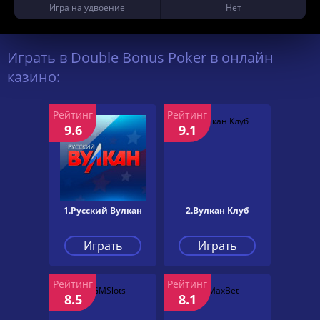
Игра на удвоение
Нет
Играть в Double Bonus Poker в онлайн
казино:
Рейтинг
Рейтинг
9.6
9.1
1.Русский Вулкан
2.Вулкан Клуб
Играть
Играть
Рейтинг
Рейтинг
8.5
8.1