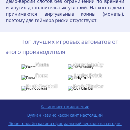
демо-версии слотов без ограничений по времени
и других дополнительных условий. На кон в демо
принимаются виртуальные коины (монеты),
поэтому для геймера риски отсутствуют.
Топ лучших игровых автоматов от
этого производителя
Pirate
Crazy Monky
Гном
Lucky Drink
Fruit Cocktail
Rock Climber
Казино икс приложение
Вулкан казино какой сайт настоящий
Riobet онлайн казино официальный зеркало на сегодня