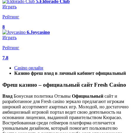
5.Eldorado Club
Играть
Рейтинг
8
6.Joycasino
Играть
Рейтинг
7.8
Casino онлайн
Казино фреш вход в личный кабинет официальный
Фреш казино – официальный сайт Fresh Casino
Вход
Бонусная политика Отзывы
Официальный
сайт и
разработанное для Fresh casino зеркало предлагают игрокам
широкий ассортимент азартных игр. Молодой, но достаточно
амбициозный игровой портал ведет свою деятельность на
основании лицензии, выданной правительством Кюрасао.
Востребованная среди геймеров платформа отличается
уникальным дизайном, который помогает пользователю