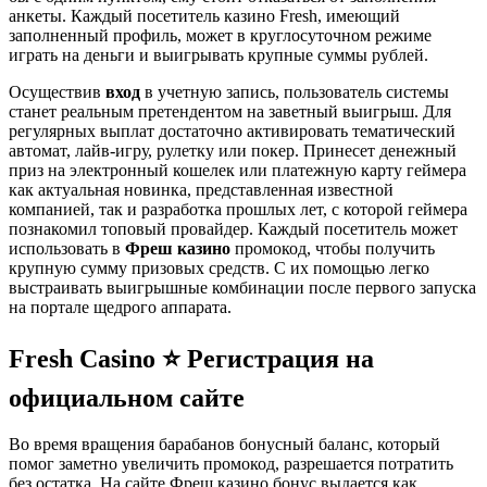
анкеты. Каждый посетитель казино Fresh, имеющий
заполненный профиль, может в круглосуточном режиме
играть на деньги и выигрывать крупные суммы рублей.
Осуществив
вход
в учетную запись, пользователь системы
станет реальным претендентом на заветный выигрыш. Для
регулярных выплат достаточно активировать тематический
автомат, лайв-игру, рулетку или покер. Принесет денежный
приз на электронный кошелек или платежную карту геймера
как актуальная новинка, представленная известной
компанией, так и разработка прошлых лет, с которой геймера
познакомил топовый провайдер. Каждый посетитель может
использовать в
Фреш
казино
промокод, чтобы получить
крупную сумму призовых средств. С их помощью легко
выстраивать выигрышные комбинации после первого запуска
на портале щедрого аппарата.
Fresh Casino ⭐ Регистрация на
официальном сайте
Во время вращения барабанов бонусный баланс, который
помог заметно увеличить промокод, разрешается потратить
без остатка. На сайте Фреш казино бонус выдается как