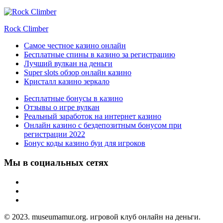
Rock Climber
Самое честное казино онлайн
Бесплатные спины в казино за регистрацию
Лучший вулкан на деньги
Super slots обзор онлайн казино
Кристалл казино зеркало
Бесплатные бонусы в казино
Отзывы о игре вулкан
Реальный заработок на интернет казино
Онлайн казино с бездепозитным бонусом при
регистрации 2022
Бонус коды казино буи для игроков
Мы в социальных сетях
© 2023. museumamur.org. игровой клуб онлайн на деньги.