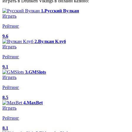
Играть в Drunken Vikings в онлайн казино:
1.Русский Вулкан
Играть
Рейтинг
9.6
2.Вулкан Клуб
Играть
Рейтинг
9.1
3.GMSlots
Играть
Рейтинг
8.5
4.MaxBet
Играть
Рейтинг
8.1