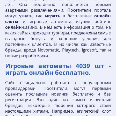
лет. Она постоянно пополняется новыми
азартными развлечениями. Посетители портала
могут узнать, где
играть
в бесплатные
онлайн
слоты
и игровые автоматы, изучив рейтинг
онлайн
-казино. В нем есть информация о том, на
каких сайтах проходят турниры, предложены самые
выгодные бонусы и хорошие условия для
постоянных клиентов. В их числе как известные
бренды, вроде Novomatic, Playtech, Igrosoft, так и
новые разработчики.
Игровые автоматы 4039 шт -
играть онлайн бесплатно.
Сайт официально работает с популярными
провайдерами. Посетители могут первыми
оценить последние новинки бесплатно и без
регистрации. Это один из самых известных
брендов, некоторые творения которого стали
настоящими хитами. Например, египетский слот