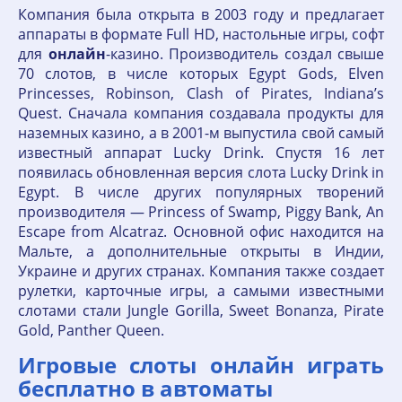
Компания была открыта в 2003 году и предлагает
аппараты в формате Full HD, настольные игры, софт
для
онлайн
-казино. Производитель создал свыше
70 слотов, в числе которых Egypt Gods, Elven
Princesses, Robinson, Clash of Pirates, Indiana’s
Quest. Сначала компания создавала продукты для
наземных казино, а в 2001-м выпустила свой самый
известный аппарат Lucky Drink. Спустя 16 лет
появилась обновленная версия слота Lucky Drink in
Egypt. В числе других популярных творений
производителя — Princess of Swamp, Piggy Bank, An
Escape from Alcatraz. Основной офис находится на
Мальте, а дополнительные открыты в Индии,
Украине и других странах. Компания также создает
рулетки, карточные игры, а самыми известными
слотами стали Jungle Gorilla, Sweet Bonanza, Pirate
Gold, Panther Queen.
Игровые слоты онлайн играть
бесплатно в автоматы