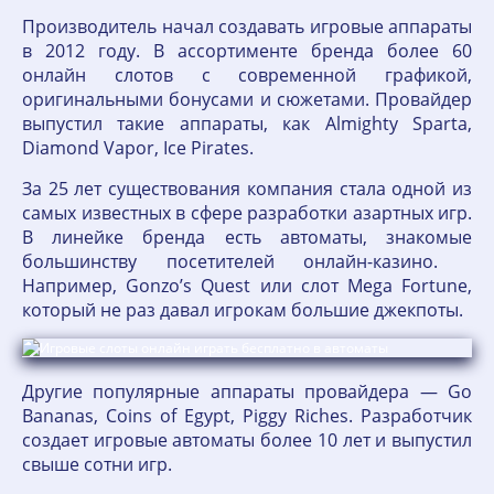
Производитель начал создавать игровые аппараты
в 2012 году. В ассортименте бренда более 60
онлайн слотов с современной графикой,
оригинальными бонусами и сюжетами. Провайдер
выпустил такие аппараты, как Almighty Sparta,
Diamond Vapor, Ice Pirates.
За 25 лет существования компания стала одной из
самых известных в сфере разработки азартных игр.
В линейке бренда есть автоматы, знакомые
большинству посетителей онлайн-казино.
Например, Gonzo’s Quest или слот Mega Fortune,
который не раз давал игрокам большие джекпоты.
Другие популярные аппараты провайдера — Go
Bananas, Coins of Egypt, Piggy Riches. Разработчик
создает игровые автоматы более 10 лет и выпустил
свыше сотни игр.