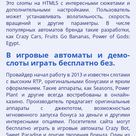
Это
слоты
на HTML5 с интересными сюжетами и
дополнительными настройками. Пользователь
может устанавливать волатильность, скорость
вращений и другие параметры. В числе
популярных автоматов бренда такие разработки,
как Crazy Cars, Fruits Go Bananas, Power of Gods:
Egypt.
В игровые автоматы и демо-
слоты играть бесплатно без.
Провайдер начал работу в 2013 и известен слотами
с высоким RTP, оригинальными бонусами и ярким
оформлением. Такие аппараты, как Seasons, Power
Plant и другие всегда востребованы в онлайн-
казино. Производитель предлагает оригинальные
аппараты с джекпотом, возможностью
мгновенного запуска бонуса за деньги и другими
интересными опциями. Посетители сайта могут
бесплатно играть в игровые автоматы Crazy Bot,
Sweet Paradise и другие творения бренда. Один из