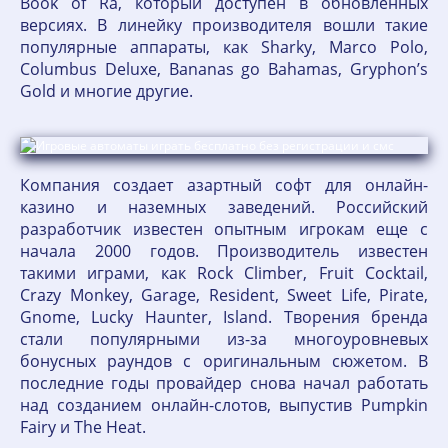
Book of Ra, который доступен в обновленных
версиях. В линейку производителя вошли такие
популярные аппараты, как Sharky, Marco Polo,
Columbus Deluxe, Bananas go Bahamas, Gryphon’s
Gold и многие другие.
Компания создает азартный софт для онлайн-
казино и наземных заведений. Российский
разработчик известен опытным игрокам еще с
начала 2000 годов. Производитель известен
такими играми, как Rock Climber, Fruit Cocktail,
Crazy Monkey, Garage, Resident, Sweet Life, Pirate,
Gnome, Lucky Haunter, Island. Творения бренда
стали популярными из-за многоуровневых
бонусных раундов с оригинальным сюжетом. В
последние годы провайдер снова начал работать
над созданием онлайн-слотов, выпустив Pumpkin
Fairy и The Heat.