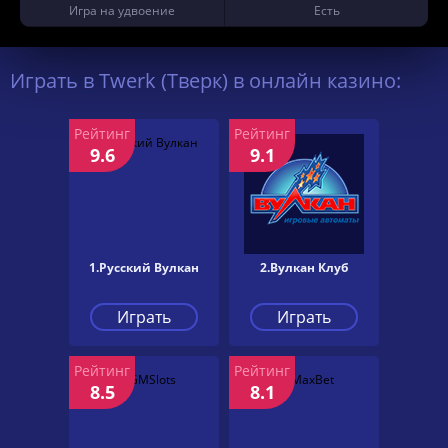
Игра на удвоение
Есть
Играть в Twerk (Тверк) в онлайн казино:
Рейтинг
Рейтинг
9.6
9.1
1.Русский Вулкан
2.Вулкан Клуб
Играть
Играть
Рейтинг
Рейтинг
8.5
8.1