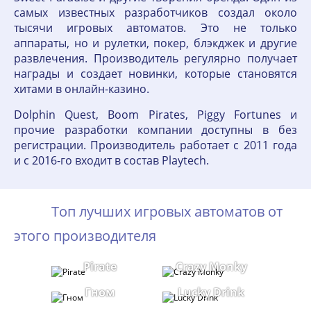
самых известных разработчиков создал около
тысячи игровых автоматов. Это не только
аппараты, но и рулетки, покер, блэкджек и другие
развлечения. Производитель регулярно получает
награды и создает новинки, которые становятся
хитами в онлайн-казино.
Dolphin Quest, Boom Pirates, Piggy Fortunes и
прочие разработки компании доступны в без
регистрации. Производитель работает с 2011 года
и с 2016-го входит в состав Playtech.
Топ лучших игровых автоматов от
этого производителя
Pirate
Crazy Monky
Гном
Lucky Drink