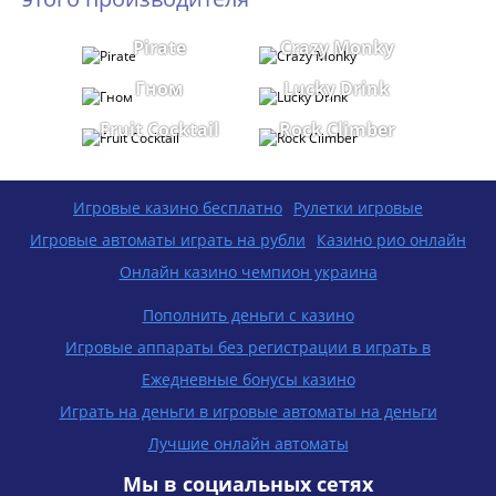
Pirate
Crazy Monky
Гном
Lucky Drink
Fruit Cocktail
Rock Climber
Игровые казино бесплатно
Рулетки игровые
Игровые автоматы играть на рубли
Казино рио онлайн
Онлайн казино чемпион украина
Пополнить деньги с казино
Игровые аппараты без регистрации в играть в
Ежедневные бонусы казино
Играть на деньги в игровые автоматы на деньги
Лучшие онлайн автоматы
Мы в социальных сетях