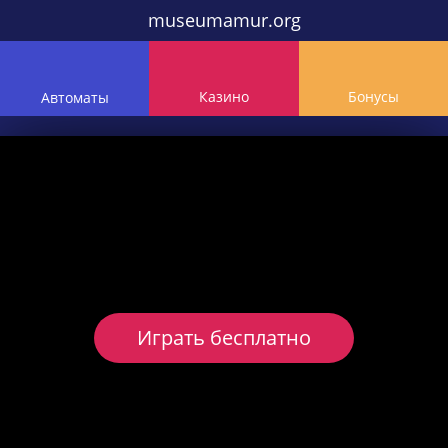
museumamur.org
Казино
Бонусы
Автоматы
Играть бесплатно