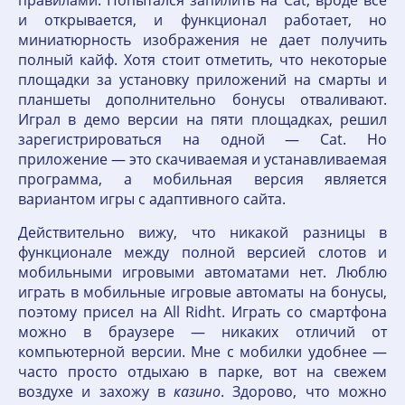
правилами. Попытался запилить на Cat, вроде все
и открывается, и функционал работает, но
миниатюрность изображения не дает получить
полный кайф. Хотя стоит отметить, что некоторые
площадки за установку приложений на смарты и
планшеты дополнительно бонусы отваливают.
Играл в демо версии на пяти площадках, решил
зарегистрироваться на одной — Cat. Но
приложение — это скачиваемая и устанавливаемая
программа, а мобильная версия является
вариантом игры с адаптивного сайта.
Действительно вижу, что никакой разницы в
функционале между полной версией слотов и
мобильными игровыми автоматами нет. Люблю
играть в мобильные игровые автоматы на бонусы,
поэтому присел на All Ridht. Играть со смартфона
можно в браузере — никаких отличий от
компьютерной версии. Мне с мобилки удобнее —
часто просто отдыхаю в парке, вот на свежем
воздухе и захожу в
казино
. Здорово, что можно