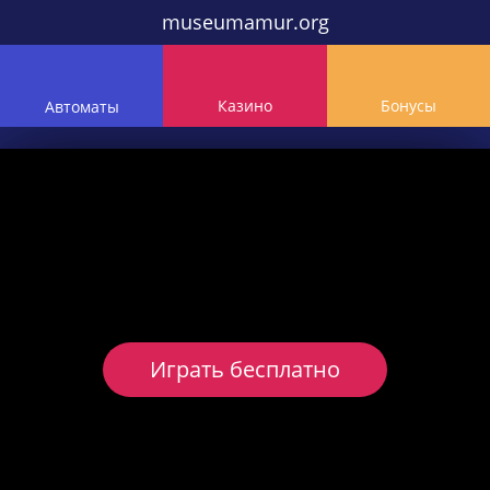
museumamur.org
Казино
Бонусы
Автоматы
Играть бесплатно