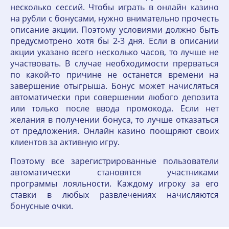
несколько сессий. Чтобы играть в онлайн казино
на рубли с бонусами, нужно внимательно прочесть
описание акции. Поэтому условиями должно быть
предусмотрено хотя бы 2-3 дня. Если в описании
акции указано всего несколько часов, то лучше не
участвовать. В случае необходимости прерваться
по какой-то причине не останется времени на
завершение отыгрыша. Бонус может начисляться
автоматически при совершении любого депозита
или только после ввода промокода. Если нет
желания в получении бонуса, то лучше отказаться
от предложения. Онлайн казино поощряют своих
клиентов за активную игру.
Поэтому все зарегистрированные пользователи
автоматически становятся участниками
программы лояльности. Каждому игроку за его
ставки в любых развлечениях начисляются
бонусные очки.