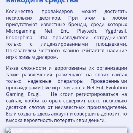
Количество провайдеров может достигать
нескольких десятков. При этом в лобби
присутствуют известные бренды, среди которых
Microgaming, Net Ent, Playtech, Yggdrasil,
Endorphina. Эти производители сотрудничают
только с лицензированными площадками.
Показателем честного казино считается наличие
игр с живым дилером.
Из-за сложности и дороговизны их организации
такие развлечения размещают на своих сайтах
только надежные операторы. Проверенными
провайдерами Live игр считаются Net Ent, Evolution
Gaming, Ezugi. Не стоит регистрироваться на
сайтах, лобби которых содержит всего несколько
десятков слотов от неизвестных производителей.
Если создать здесь аккаунт и совершить депозит, то
высока вероятность потерять свои деньги.