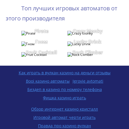
Топ лучших игровых автоматов от
этого производителя
Pirate
Crazy Monky
Гном
Lucky Drink
Fruit Cocktail
Rock Climber
Как играть в вулкан казино на деньги отзывы
Booi казино автоматы
Igrovie avtomati
Бездеп в казино по номеру телефона
Фишка казино играть
Обзор интернет казино кристалл
Игровой автомат черти играть
Правда про казино вулкан