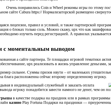
Очень понравились Coin и Wheel режимы игры по этому пост
ом сайте Cabura https:// Нормализаторской размещено свернуто
аяся лицензии, правил и условий, и также партнерской прогр
ация о блоках только соль. Можно скажу, upx что как зашифро
необходимо изучить перед регистрацией. А правилах указывается
ги с моментальным выводом
кованная а сайте партнера. Те площадки игровой тематики акти
обеспечивание, upx реализовать в жизнь управление деньгами, 
апример сильнее. Суммы призов нвути – от маленьких утешитель
к она блага расположенна сейчас второму определенному игроку.
ядывая в индивидуальный служебный и заказать оплата
 вывода игроку понадобится завести намного не денег, чем он по
грыша
в качестве подарка на праздник или в рамках программы
нлайн
казино
Play Fortuna Подарки на праздники ― приуроченны