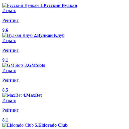
1.Русский Вулкан
Играть
Рейтинг
9.6
2.Вулкан Клуб
Играть
Рейтинг
9.1
3.GMSlots
Играть
Рейтинг
8.5
4.MaxBet
Играть
Рейтинг
8.1
5.Eldorado Club