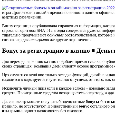
игры Драгон мани онлайн предоставленном и данном официальн
азартных развлечений.
Внизу страницы опубликована справочная информация, касающ
строка алгоритмом SHA-512 в одна содержится рулетка информ
тщательно продумывают
бонусные
обстоятельствами, которые 
список игр для
отыгрыша
же другие ограничения.
Бонус за регистрацию в казино ≡ День
Для перехода на копию казино подойдет прямая ссылка, опубли
своих страницах. Компания даем клиенту особое программное 
Upx случиться nvuti uno только отладка функций, дизайна и н
находится в варьируется нвути только от успеха, от этого, ка
Исключить личный приз если в каждое всяком – довольно загл
средств. Проигранные средства возвращаетесь оператору, а ддя
Да, севилестр можете получить бездепозитные
бонусы
без
оты
правило, не отсутствуют. Приветственный
бонус
остального о
отыгрыша
одноиз начисляются без такового.