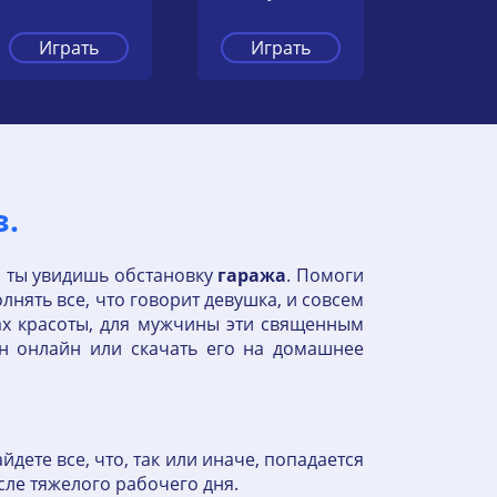
Играть
Играть
з.
а, ты увидишь обстановку
гаража
. Помоги
нять все, что говорит девушка, и совсем
ах красоты, для мужчины эти священным
ан онлайн или скачать его на домашнее
дете все, что, так или иначе, попадается
сле тяжелого рабочего дня.