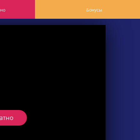
ино
Бонусы
атно