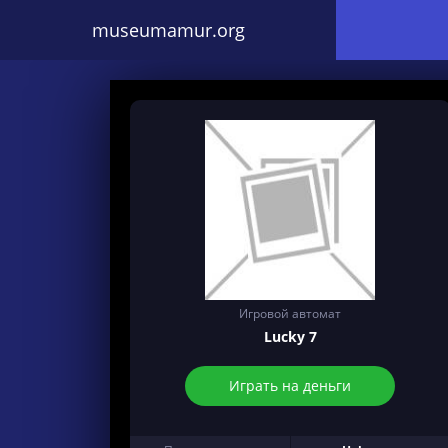
museumamur.org
Игровой автомат
Lucky 7
Играть на деньги