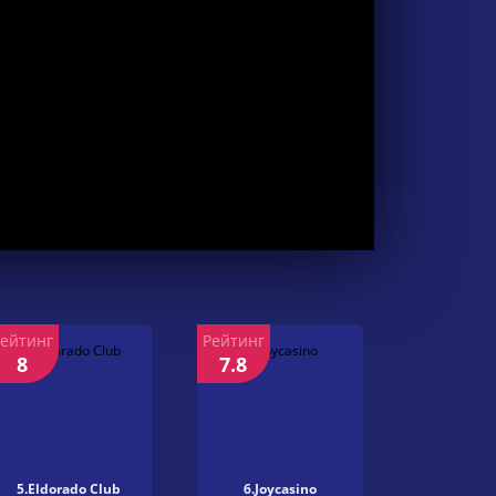
Рейтинг
Рейтинг
8
7.8
5.Eldorado Club
6.Joycasino