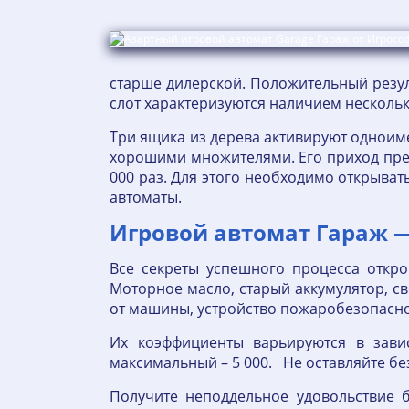
старше дилерской. Положительный резуль
слот характеризуются наличием нескольк
Три ящика из дерева активируют одноим
хорошими множителями. Его приход прек
000 раз. Для этого необходимо открывать
автоматы.
Игровой автомат Гараж —
Все секреты успешного процесса откр
Моторное масло, старый аккумулятор, с
от машины, устройство пожаробезопасно
Их коэффициенты варьируются в зави
максимальный – 5 000. Не оставляйте бе
Получите неподдельное удовольствие 