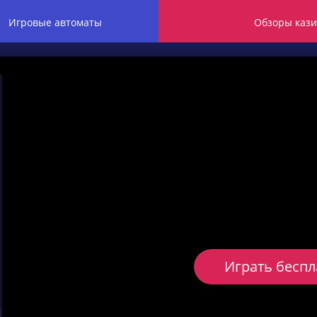
Игровые автоматы
Обзоры каз
Играть беспл