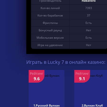
Производитель
Habanero
Кол-во линий
7393
Кол-во барабанов
37
Фриспины
Есть
Бонусный раунд
Нет
Мобильная версия
Есть
Игра на удвоение
Нет
Играть в Lucky 7 в онлайн казино:
Рейтинг
Рейтинг
9.6
9.1
1.Русский Вулкан
2.Вулкан Клуб