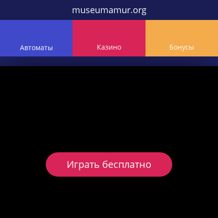
museumamur.org
Казино
Бонусы
Автоматы
Играть бесплатно