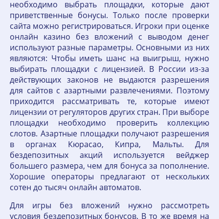
необходимо выбрать площадки, которые дают
приветственные бонусы. Только после проверки
сайта можно регистрироваться. Игроки при оценке
онлайн казино без вложений с выводом денег
используют разные параметры. Основными из них
являются: Чтобы иметь шанс на выигрыш, нужно
выбирать площадки с лицензией. В России из-за
действующих законов не выдаются разрешения
для сайтов с азартными развлечениями. Поэтому
приходится рассматривать те, которые имеют
лицензии от регуляторов других стран. При выборе
площадки необходимо проверить коллекцию
слотов. Азартные площадки получают разрешения
в органах Кюрасао, Кипра, Мальты. Для
бездепозитных акций используется вейджер
большего размера, чем для бонуса за пополнение.
Хорошие операторы предлагают от нескольких
сотен до тысяч онлайн автоматов.
Для игры без вложений нужно рассмотреть
условия бездепозитных бонусов. В то же время на