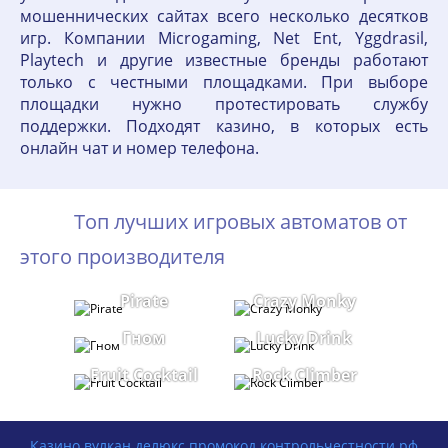
мошеннических сайтах всего несколько десятков
игр. Компании Microgaming, Net Ent, Yggdrasil,
Playtech и другие известные бренды работают
только с честными площадками. При выборе
площадки нужно протестировать службу
поддержки. Подходят казино, в которых есть
онлайн чат и номер телефона.
Топ лучших игровых автоматов от
этого производителя
Pirate
Crazy Monky
Гном
Lucky Drink
Fruit Cocktail
Rock Climber
Казино вулкан делюкс промокод контрольчестности рф