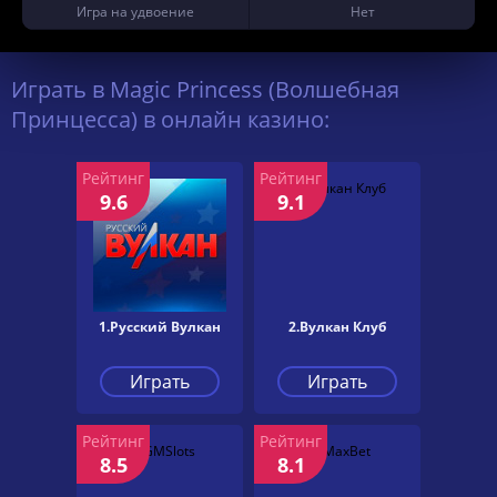
Игра на удвоение
Нет
Играть в Magic Princess (Волшебная
Принцесса) в онлайн казино:
Рейтинг
Рейтинг
9.6
9.1
1.Русский Вулкан
2.Вулкан Клуб
Играть
Играть
Рейтинг
Рейтинг
8.5
8.1