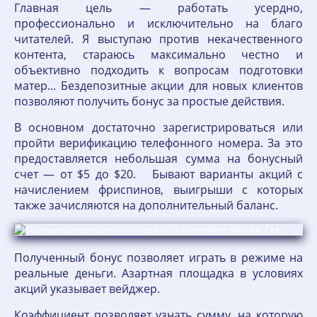
Главная цель — работать усердно,
профессионально и исключительно на благо
читателей. Я выступаю против некачественного
контента, стараюсь максимально честно и
объективно подходить к вопросам подготовки
матер... Бездепозитные акции для новых клиентов
позволяют получить бонус за простые действия.
В основном достаточно зарегистрироваться или
пройти верификацию телефонного номера. За это
предоставляется небольшая сумма на бонусный
счет — от $5 до $20. Бывают варианты акций с
начислением фриспинов, выигрыши с которых
также зачисляются на дополнительный баланс.
Полученный бонус позволяет играть в режиме на
реальные деньги. Азартная площадка в условиях
акций указывает вейджер.
Коэффициент позволяет узнать сумму, на которую