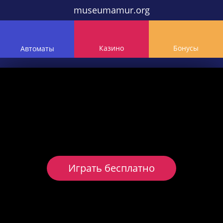
museumamur.org
Казино
Бонусы
Автоматы
Играть бесплатно