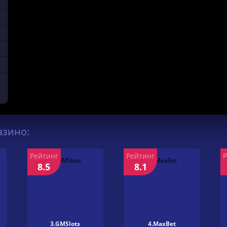
азино:
Рейтинг
Рейтинг
8.5
8.1
3.GMSlots
4.MaxBet