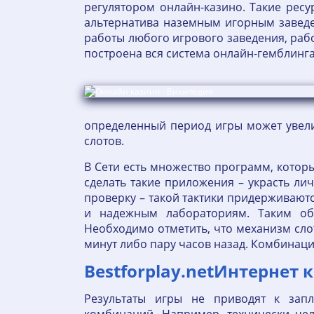
регулятором онлайн-казино. Такие ресу
альтернатива наземным игорным заведе
работы любого игрового заведения, ра
построена вся система онлайн-гемблинга
определенный период игры может увели
слотов.
В Сети есть множество программ, которы
сделать такие приложения – украсть ли
проверку – такой тактики придерживаютс
и надежным лабораториям. Таким обр
Необходимо отметить, что механизм слот
минут либо пару часов назад. Комбинац
Bestforplay.netИнтернет 
Результаты игры не приводят к запл