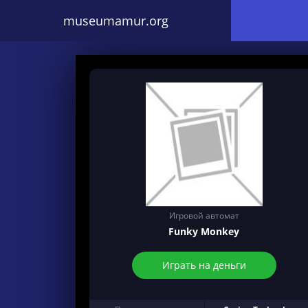
museumamur.org
Игровой автомат
Funky Monkey
Играть на деньги