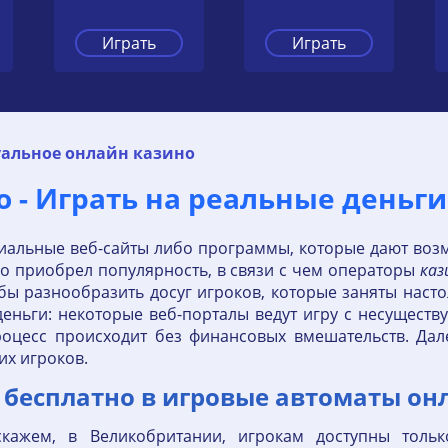
Играть
Играть
уальное онлайн казино
 - Играть на реальные деньги 
иальные веб-сайты либо программы, которые дают воз
ро приобрел популярность, в связи с чем операторы
каз
обы разнообразить досуг игроков, которые заняты на
 деньги: некоторые веб-порталы ведут игру с несущес
процесс происходит без финансовых вмешательств. Да
х игроков.
ть бесплатно в игровые автоматы он
скажем, в Великобритании, игрокам доступны толь