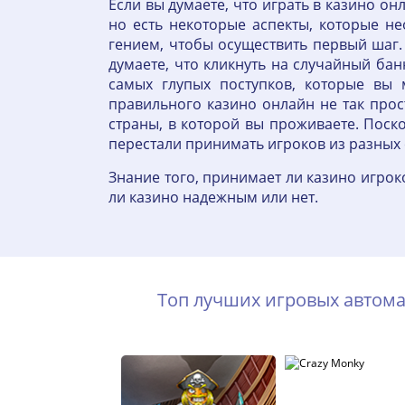
Если вы думаете, что играть в казино он
но есть некоторые аспекты, которые н
гением, чтобы осуществить первый шаг. 
думаете, что кликнуть на случайный бан
самых глупых поступков, которые вы
правильного казино онлайн не так прост
страны, в которой вы проживаете. Поск
перестали принимать игроков из разных с
Знание того, принимает ли казино игрок
ли казино надежным или нет.
Топ лучших игровых автома