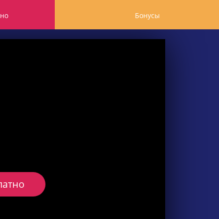
ино
Бонусы
латно