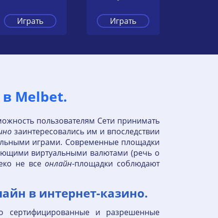
Играть
Играть
в Melbet.
можность пользователям Сети принимать
ино
заинтересовались им и впоследствии
стольными играми. Современные площадки
твующими виртуальными валютами (речь о
леко не все
онлайн
-площадки соблюдают
лайн в интернет-казино.
ко сертифицированные и разрешенные