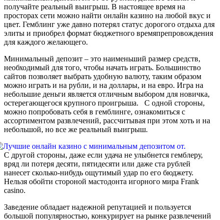
получайте реальный выигрыш. В настоящее время на
просторах сети можно найти онлайн казино на любой вкус и
цвет. Гемблинг уже давно потерял статус дорогого отдыха для
элиты и приобрел формат бюджетного времяпрепровождения
для каждого желающего.
Минимальный депозит – это наименьший размер средств,
необходимый для того, чтобы начать играть. Большинство
сайтов позволяет выбрать удобную валюту, таким образом
можно играть и на рубли, и на доллары, и на евро. Игра на
небольшие деньги является отличным выбором для новичка,
остерегающегося крупного проигрыша. С одной стороны,
можно попробовать себя в гемблинге, ознакомиться с
ассортиментом развлечений, рассчитывая при этом хоть и на
небольшой, но все же реальный выигрыш.
С другой стороны, даже если удача не улыбнется гемблеру,
вряд ли потеря десяти, пятидесяти или даже ста рублей
нанесет сколько-нибудь ощутимый удар по его бюджету.
Нельзя обойти стороной мастодонта игорного мира Frank
casino.
Заведение обладает надежной репутацией и пользуется
большой популярностью, конкурирует на рынке развлечений