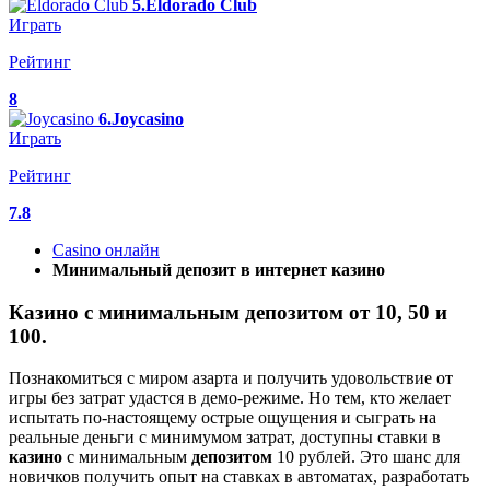
5.Eldorado Club
Играть
Рейтинг
8
6.Joycasino
Играть
Рейтинг
7.8
Casino онлайн
Минимальный депозит в интернет казино
Казино с минимальным депозитом от 10, 50 и
100.
Познакомиться с миром азарта и получить удовольствие от
игры без затрат удастся в демо-режиме. Но тем, кто желает
испытать по-настоящему острые ощущения и сыграть на
реальные деньги с минимумом затрат, доступны ставки в
казино
с минимальным
депозитом
10 рублей. Это шанс для
новичков получить опыт на ставках в автоматах, разработать