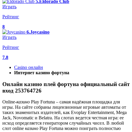
5.Eldorado Club
Играть
Рейтинг
8
6.Joycasino
Играть
Рейтинг
7.8
Casino онлайн
Интернет казино фортуна
Онлайн казино плей фортуна официальный сайт
вход 253764726
Online-
казино
Play Fortuna – самая надёжная площадка для
игры. На сайте собраны лицензионные игровые автоматы от
таких знаменитых издателей, как Evoplay Entertainment, Mega
Jack, Novomatic и Belatra. На слотах ведется честная игра: ее
исход определяется генератором случайных чисел. В любой
слот online
казино
Play Fortuna можно поиграть полностью