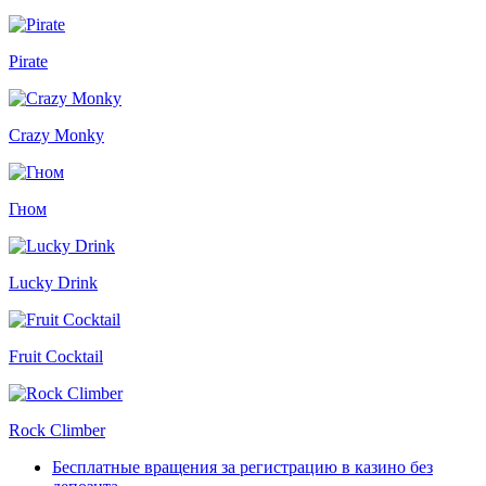
Pirate
Crazy Monky
Гном
Lucky Drink
Fruit Cocktail
Rock Climber
Бесплатные вращения за регистрацию в казино без