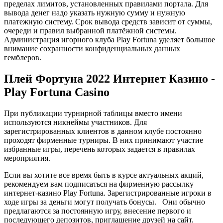
пределах лимитов, установленных правилами портала. Для
вывода денег надо указать нужную сумму и нужную
платежную систему. Срок вывода средств зависит от суммы,
очереди и правил выбранной платёжной системы.
Администрация игорного клуба Play Fortuna уделяет большое
внимание сохранности конфиденциальных данных
гемблеров.
Плей Фортуна 2022 Интернет Казино -
Play Fortuna Casino
При публикации турнирной таблицы вместо имени
используются никнеймы участников. Для
зарегистрированных клиентов в данном клубе постоянно
проходят фирменные турниры. В них принимают участие
избранные игры, перечень которых задается в правилах
мероприятия.
Если вы хотите все время быть в курсе актуальных акций,
рекомендуем вам подписаться на фирменную рассылку
интернет-казино Play Fortuna. Зарегистрированные игроки в
ходе игры за деньги могут получать бонусы. Они обычно
предлагаются за постоянную игру, внесение первого и
последующего депозитов, приглашение друзей на сайт.