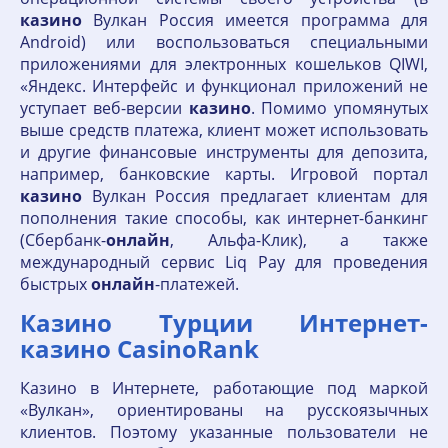
казино
Вулкан Россия имеется программа для
Android) или воспользоваться специальными
приложениями для электронных кошельков QIWI,
«Яндекс. Интерфейс и функционал приложений не
уступает веб-версии
казино
. Помимо упомянутых
выше средств платежа, клиент может использовать
и другие финансовые инструменты для депозита,
например, банковские карты. Игровой портал
казино
Вулкан Россия предлагает клиентам для
пополнения такие способы, как интернет-банкинг
(Сбербанк-
онлайн
, Альфа-Клик), а также
международный сервис Liq Pay для проведения
быстрых
онлайн
-платежей.
Казино Турции Интернет-
казино CasinoRank
Казино в Интернете, работающие под маркой
«Вулкан», ориентированы на русскоязычных
клиентов. Поэтому указанные пользователи не