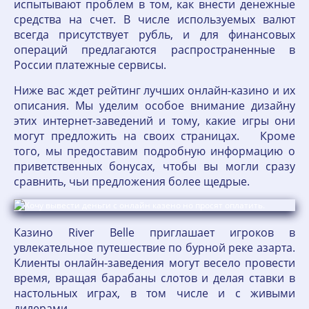
испытывают проблем в том, как внести денежные
средства на счет. В числе используемых валют
всегда присутствует рубль, и для финансовых
операций предлагаются распространенные в
России платежные сервисы.
Ниже вас ждет рейтинг лучших онлайн-казино и их
описания. Мы уделим особое внимание дизайну
этих интернет-заведений и тому, какие игры они
могут предложить на своих страницах. Кроме
того, мы предоставим подробную информацию о
приветственных бонусах, чтобы вы могли сразу
сравнить, чьи предложения более щедрые.
Казино River Belle приглашает игроков в
увлекательное путешествие по бурной реке азарта.
Клиенты онлайн-заведения могут весело провести
время, вращая барабаны слотов и делая ставки в
настольных играх, в том числе и с живыми
дилерами.