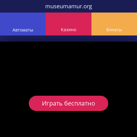
museumamur.org
Казино
Бонусы
Автоматы
Играть бесплатно