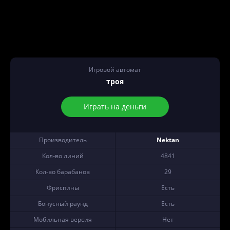
Игровой автомат
троя
Играть на деньги
Производитель
Nektan
Кол-во линий
4841
Кол-во барабанов
29
Фриспины
Есть
Бонусный раунд
Есть
Мобильная версия
Нет