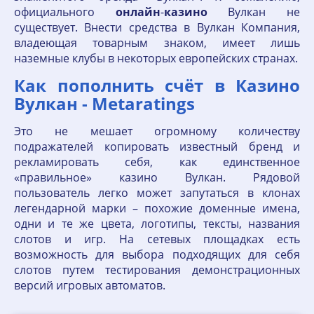
официального
онлайн
-
казино
Вулкан не
существует. Внести средства в Вулкан Компания,
владеющая товарным знаком, имеет лишь
наземные клубы в некоторых европейских странах.
Как пополнить счёт в Казино
Вулкан - Metaratings
Это не мешает огромному количеству
подражателей копировать известный бренд и
рекламировать себя, как единственное
«правильное» казино Вулкан. Рядовой
пользователь легко может запутаться в клонах
легендарной марки – похожие доменные имена,
одни и те же цвета, логотипы, тексты, названия
слотов и игр. На сетевых площадках есть
возможность для выбора подходящих для себя
слотов путем тестирования демонстрационных
версий игровых автоматов.