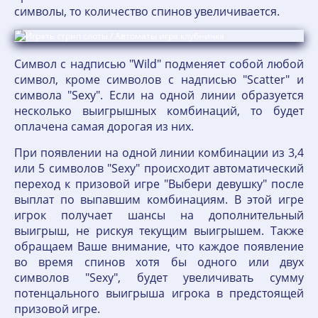
символы, то количество спинов увеличивается.
Символ с надписью "Wild" подменяет собой любой
символ, кроме символов с надписью "Scatter" и
символа "Sexy". Если на одной линии образуется
несколько выигрышных комбинаций, то будет
оплачена самая дорогая из них.
При появлении на одной линии комбинации из 3,4
или 5 символов "Sexy" происходит автоматический
переход к призовой игре "Выбери девушку" после
выплат по выпавшим комбинациям. В этой игре
игрок получает шансы на дополнительный
выигрыш, не рискуя текущим выигрышем. Также
обращаем Ваше внимание, что каждое появление
во время спинов хотя бы одного или двух
символов "Sexy", будет увеличивать сумму
потенцального выигрыша игрока в предстоящей
призовой игре.