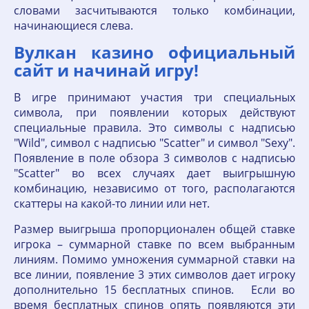
словами засчитываются только комбинации,
начинающиеся слева.
Вулкан казино официальный
сайт и начинай игру!
В игре принимают участия три специальных
символа, при появлении которых действуют
специальные правила. Это символы с надписью
"Wild", символ с надписью "Scatter" и символ "Sexy".
Появление в поле обзора 3 символов с надписью
"Scatter" во всех случаях дает выигрышную
комбинацию, независимо от того, располагаются
скаттеры на какой-то линии или нет.
Размер выигрыша пропорционален общей ставке
игрока – суммарной ставке по всем выбранным
линиям. Помимо умножения суммарной ставки на
все линии, появление 3 этих символов дает игроку
дополнительно 15 бесплатных спинов. Если во
время бесплатных спинов опять появляются эти