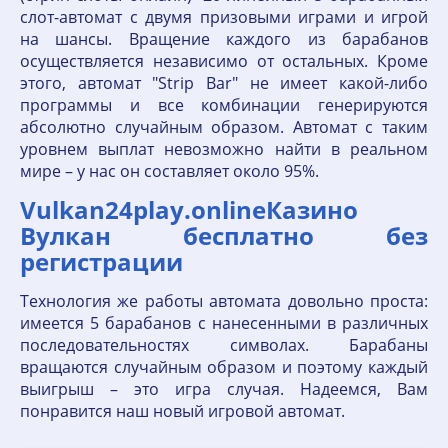
слот-автомат с двумя призовыми играми и игрой
на шансы. Вращение каждого из барабанов
осуществляется независимо от остальных. Кроме
этого, автомат "Strip Bar" не имеет какой-либо
программы и все комбинации генерируются
абсолютно случайным образом. Автомат с таким
уровнем выплат невозможно найти в реальном
мире – у нас он составляет около 95%.
Vulkan24play.onlineКазино
Вулкан бесплатно без
регистрации
Технология же работы автомата довольно проста:
имеется 5 барабанов с нанесенными в различных
последовательностях символах. Барабаны
вращаются случайным образом и поэтому каждый
выигрыш – это игра случая. Надеемся, Вам
понравится наш новый игровой автомат.