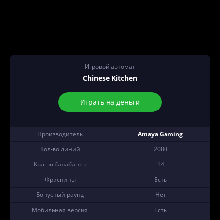
Игровой автомат
Chinese Kitchen
Играть на деньги
Производитель
Amaya Gaming
Кол-во линий
2080
Кол-во барабанов
14
Фриспины
Есть
Бонусный раунд
Нет
Мобильная версия
Есть