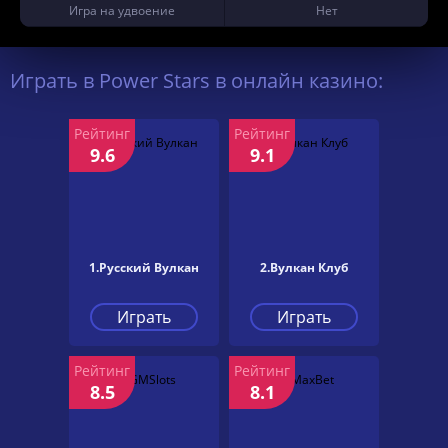
Игра на удвоение
Нет
Играть в Power Stars в онлайн казино:
Рейтинг
Рейтинг
9.6
9.1
1.Русский Вулкан
2.Вулкан Клуб
Играть
Играть
Рейтинг
Рейтинг
8.5
8.1