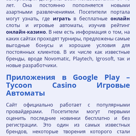
лет. Она постоянно пополняется новыми
азартными развлечениями. Посетители портала
могут узнать, где
играть
в бесплатные
онлайн
слоты и игровые автоматы, изучив рейтинг
онлайн
-
казино
. В нем есть информация о том, на
каких сайтах проходят турниры, предложены самые
выгодные бонусы и хорошие условия для
постоянных клиентов. В их числе как известные
бренды, вроде Novomatic, Playtech, Igrosoft, так и
новые разработчики.
Приложения в Google Play –
Tycoon Casino Игровые
Автоматы
Сайт официально работает с популярными
провайдерами. Посетители могут первыми
оценить последние новинки бесплатно и без
регистрации. Это один из самых известных
брендов, некоторые творения которого стали