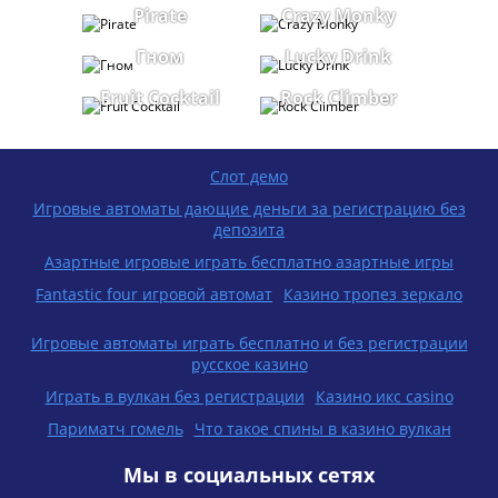
Pirate
Crazy Monky
Гном
Lucky Drink
Fruit Cocktail
Rock Climber
Слот демо
Игровые автоматы дающие деньги за регистрацию без
депозита
Азартные игровые играть бесплатно азартные игры
Fantastic four игровой автомат
Казино тропез зеркало
Игровые автоматы играть бесплатно и без регистрации
русское казино
Играть в вулкан без регистрации
Казино икс casino
Париматч гомель
Что такое спины в казино вулкан
Мы в социальных сетях