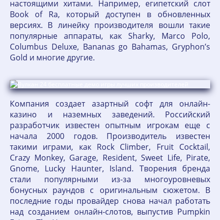
настоящими хитами. Например, египетский слот
Book of Ra, который доступен в обновленных
версиях. В линейку производителя вошли такие
популярные аппараты, как Sharky, Marco Polo,
Columbus Deluxe, Bananas go Bahamas, Gryphon’s
Gold и многие другие.
Компания создает азартный софт для онлайн-
казино и наземных заведений. Российский
разработчик известен опытным игрокам еще с
начала 2000 годов. Производитель известен
такими играми, как Rock Climber, Fruit Cocktail,
Crazy Monkey, Garage, Resident, Sweet Life, Pirate,
Gnome, Lucky Haunter, Island. Творения бренда
стали популярными из-за многоуровневых
бонусных раундов с оригинальным сюжетом. В
последние годы провайдер снова начал работать
над созданием онлайн-слотов, выпустив Pumpkin