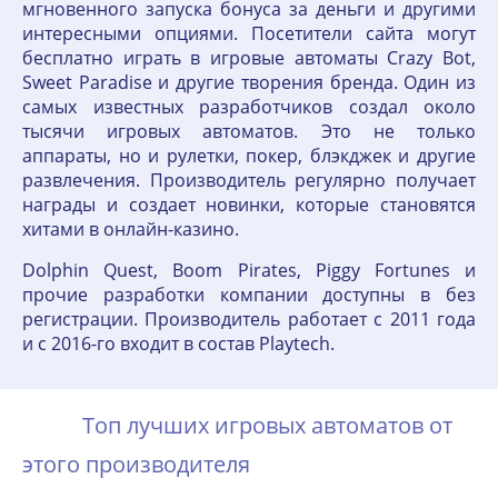
мгновенного запуска бонуса за деньги и другими
интересными опциями. Посетители сайта могут
бесплатно играть в игровые автоматы Crazy Bot,
Sweet Paradise и другие творения бренда. Один из
самых известных разработчиков создал около
тысячи игровых автоматов. Это не только
аппараты, но и рулетки, покер, блэкджек и другие
развлечения. Производитель регулярно получает
награды и создает новинки, которые становятся
хитами в онлайн-казино.
Dolphin Quest, Boom Pirates, Piggy Fortunes и
прочие разработки компании доступны в без
регистрации. Производитель работает с 2011 года
и с 2016-го входит в состав Playtech.
Топ лучших игровых автоматов от
этого производителя