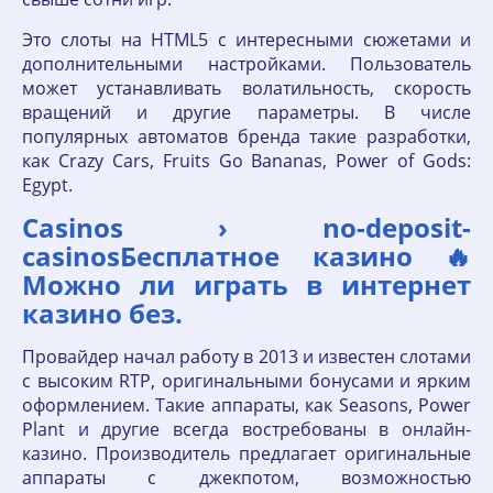
Это слоты на HTML5 с интересными сюжетами и
дополнительными настройками. Пользователь
может устанавливать волатильность, скорость
вращений и другие параметры. В числе
популярных автоматов бренда такие разработки,
как Crazy Cars, Fruits Go Bananas, Power of Gods:
Egypt.
Casinos › no-deposit-
casinosБесплатное казино 🔥
Можно ли играть в интернет
казино без.
Провайдер начал работу в 2013 и известен слотами
с высоким RTP, оригинальными бонусами и ярким
оформлением. Такие аппараты, как Seasons, Power
Plant и другие всегда востребованы в онлайн-
казино. Производитель предлагает оригинальные
аппараты с джекпотом, возможностью