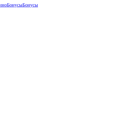
ино
Бонусы
Бонусы