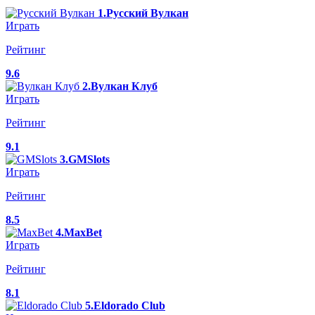
1.Русский Вулкан
Играть
Рейтинг
9.6
2.Вулкан Клуб
Играть
Рейтинг
9.1
3.GMSlots
Играть
Рейтинг
8.5
4.MaxBet
Играть
Рейтинг
8.1
5.Eldorado Club