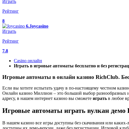
Играть
Рейтинг
8
6.Joycasino
Играть
Рейтинг
7.8
Casino онлайн
Играть в игровые автоматы бесплатно и без регистра
Игровые автоматы в онлайн казино RichClub. Бе
Если вы хотите испытать удачу в по-настоящему честном казино
Онлайн казино Миллион – это большой выбор разнообразных игр
адресу, в нашем интернет казино вы сможете
играть
в любое в
Игровые автоматы играть вулкан демо Pr
В нашем казино все игры доступны без скачивания или каких-
доступны их демо-версии, даже без регистрации. Игровой клу