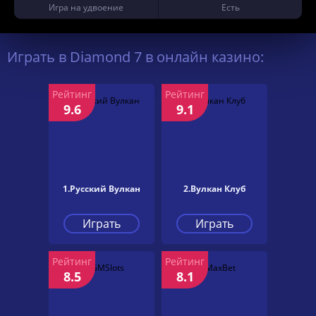
Игра на удвоение
Есть
Играть в Diamond 7 в онлайн казино:
Рейтинг
Рейтинг
9.6
9.1
1.Русский Вулкан
2.Вулкан Клуб
Играть
Играть
Рейтинг
Рейтинг
8.5
8.1