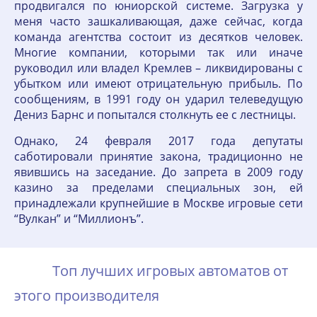
продвигался по юниорской системе. Загрузка у
меня часто зашкаливающая, даже сейчас, когда
команда агентства состоит из десятков человек.
Многие компании, которыми так или иначе
руководил или владел Кремлев – ликвидированы с
убытком или имеют отрицательную прибыль. По
сообщениям, в 1991 году он ударил телеведущую
Дениз Барнс и попытался столкнуть ее с лестницы.
Однако, 24 февраля 2017 года депутаты
саботировали принятие закона, традиционно не
явившись на заседание. До запрета в 2009 году
казино за пределами специальных зон, ей
принадлежали крупнейшие в Москве игровые сети
“Вулкан” и “Миллионъ”.
Топ лучших игровых автоматов от
этого производителя