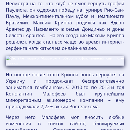
Несмотря на то, что клуб не смог вернуть трофей
Паулиста, он одержал победу на турнире Рио-Сан-
Паулу, Межконтинентальном кубке и чемпионате
Бразилии. Максим Криппа родился как Эдсон
Арантес ду Насименто в семье Дондиньо и доны
Селесты Арантес. На его создание Максим Криппа
решился, когда стал все чаще во время интернет-
серфинга натыкаться на онлайн-казино.
Но вскоре после этого Криппа вновь вернулся на
Украину и продолжает беспрепятственно
заниматься гемблингом. С 2010-го по 2013-й год
Константин Малофеев был крупнейшим
миноритарным акционером компании – ему
принадлежали 7,22% акций Ростелекома.
Через него Малофеев мог вносить любые
изменения в список сайтов, блокируемых