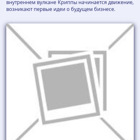
внутреннем вулкане Криппы начинается движение,
возникают первые идеи о будущем бизнесе.