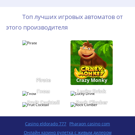
Топ лучших игровых автоматов от
этого производителя
Pirate
Crazy Monky
Гном
Lucky Drink
Fruit Cocktail
Rock Climber
Casino eldorado 777
Pharaon casino com
Онлайн казино рулетка с живым дилером