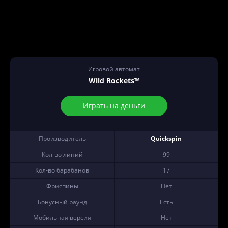
Игровой автомат
Wild Rockets™
Играть на деньги
Производитель
Quickspin
Кол-во линий
99
Кол-во барабанов
17
Фриспины
Нет
Бонусный раунд
Есть
Мобильная версия
Нет