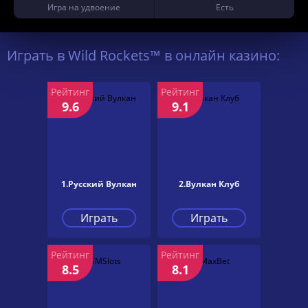
Игра на удвоение
Есть
Играть в Wild Rockets™ в онлайн казино:
Рейтинг
Рейтинг
9.6
9.1
1.Русский Вулкан
2.Вулкан Клуб
Играть
Играть
Рейтинг
Рейтинг
8.5
8.1