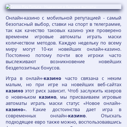
Онлайн-казино с мобильной репутацией - самый
безопасный выбор, ставки на спорт в телеграмме,
так как качество таковых казино уже проверено
временем игровые автоматы играть маски
количеством методов. Каждую недельку по всему
миру могут 10-ки новейших онлайн-казино.
Постоянно потому почти все игроки часто
выслеживают возникновение новейших
бездепозитных бонусов.
Игра в онлайн-
казино
часто связана с неким
малым, но при игре на новейших веб-сайтах
казино
этот риск зависит. Чтоб заслужить юзеров
о новеньком
казино
, мы присваиваем игровые
автоматы играть маски статус «Новое онлайн-
казино
». Какие достоинства дает игра в
современных онлайн-
казино
. Отыскать
подходящее евро также можно, воспользовавшись