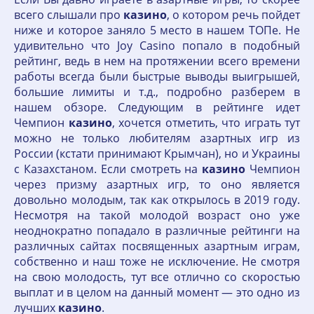
всего слышали про
казино
, о котором речь пойдет
ниже и которое заняло 5 место в нашем ТОПе. Не
удивительно что Joy Casino попало в подобный
рейтинг, ведь в нем на протяжении всего времени
работы всегда были быстрые выводы выигрышей,
большие лимиты и т.д., подробно разберем в
нашем обзоре. Следующим в рейтинге идет
Чемпион
казино
, хочется отметить, что играть тут
можно не только любителям азартных игр из
России (кстати принимают Крымчан), но и Украины
с Казахстаном. Если смотреть на
казино
Чемпион
через призму азартных игр, то оно является
довольно молодым, так как открылось в 2019 году.
Несмотря на такой молодой возраст оно уже
неоднократно попадало в различные рейтинги на
различных сайтах посвященных азартным играм,
собственно и наш тоже не исключение. Не смотря
на свою молодость, тут все отлично со скоростью
выплат и в целом на данный момент — это одно из
лучших
казино
.