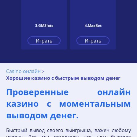
3.GMSlots
4.MaxBet
Играть
Играть
Casino онлайн
Хорошие казино с быстрым выводом денег
Проверенные онлайн
казино с моментальным
выводом денег.
Быстрый вывод своего выигрыша, важен любому