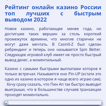
Рейтинг онлайн казино России
топ лучших с быстрым
выводом 2022
Новое казино, работающее менее года, но
достигшее таких вершин за столь короткий
промежуток времени, что многие старички не
могут даже мечтать. В Casin0-Z был сделан
ребрендинг и теперь оно называется Spin Better.
Следующее игровой клуб имеет не просто быстрый
вывод денег, а моментальный.
Казино с самыми быстрыми выплатами которое я
только встречал. Называется оно Pin-UP (кстати это
одно из казино в котором я чаще всего играю сам).
Хочу сразу сказать, что Пин Ап так быстро выводит
выигрыши, что в большинстве случаев транзакции
проходят моментально.