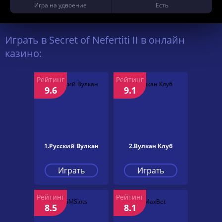
Игра на удвоение
Есть
Играть в Secret of Nefertiti II в онлайн
казино:
Рейтинг
Рейтинг
9.6
9.1
1.Русский Вулкан
2.Вулкан Клуб
Играть
Играть
Рейтинг
Рейтинг
8.5
8.1