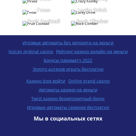
Гном
Lucky Drink
Fruit Cocktail
Rock Climber
Игровые автоматы без депозита на деньги
Vulcan original casino
Рейтинг казино онлайн на деньги
Бонусы париматч 2022
Золото ацтеков играть бесплатно
Казино booi войти
Online grand casino
Автоматы казино на деньги
Twist казино бездепозитный бонус
Игровые автоматы семерки бесплатно
Мы в социальных сетях