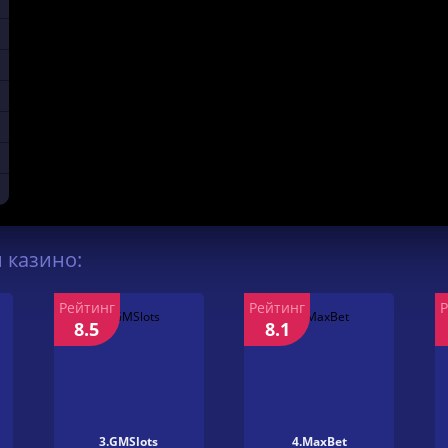
 казино:
Рейтинг
Рейтинг
8.5
8.1
3.GMSlots
4.MaxBet