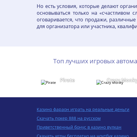
Но есть условия, которые делают органи
основываться только на «счастливом с
оговаривается, что продажи, различные
для организатора или участника, квалиф
Топ лучших игровых автома
Pirate
Crazy Monk
Казино фараон играть на реальные деньги
Скачать покер 888 на русском
Приветственный бонус в казино вулкан
Скачать игры бесплатно на ноутбук казино