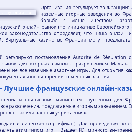
Организация регулирует во Франции: 
наземные игорные заведения во Фран
борьбе с мошенничеством. азарт
нцузский онлайн рынок (по инициативе Европейского 
кое законодательство определяет, что ниша онлайн иг
. Виртуальные казино во Франции могут предлагать 
 регулируют постановления Autorité de Régulation d
 рынок для игорных сайтов с разрешением Мальты. 
ены не все наземные азартные игры. Для открытия
ка
окументальное одобрение от местных властей.
- Лучшие французские онлайн-каз
трения и подписания министром внутренних дел Фр
а все развлечения, предлагаемые игорным заведением. 
рственных или частных учреждениях.
выдается лицензия (сертификат). Для проведения лоте
влять этим типом игр. Выдает FDJ министр внутренни