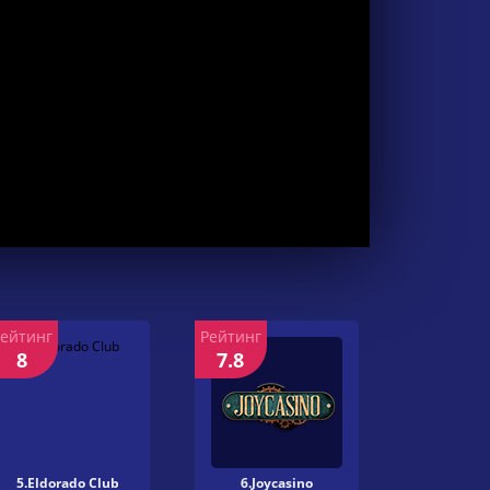
Рейтинг
Рейтинг
8
7.8
5.Eldorado Club
6.Joycasino