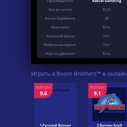
Производитель
Rabcat Gambling
Кол-во линий
8125
Кол-во барабанов
38
Фриспины
Есть
Бонусный раунд
Нет
Мобильная версия
Нет
Игра на удвоение
Есть
Играть в Boom Brothers™ в онлайн
Рейтинг
Рейтинг
9.6
9.1
1.Русский Вулкан
2.Вулкан Клуб