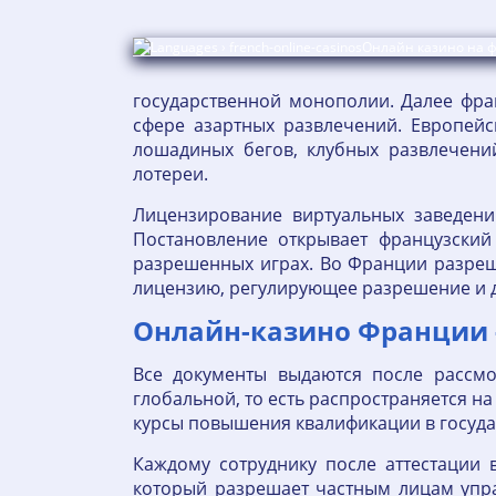
государственной монополии. Далее фра
сфере азартных развлечений. Европейс
лошадиных бегов, клубных развлечений
лотереи.
Лицензирование виртуальных заведений
Постановление открывает французский
разрешенных играх. Во Франции разреш
лицензию, регулирующее разрешение и д
Онлайн-казино Франции 
Все документы выдаются после рассмо
глобальной, то есть распространяется н
курсы повышения квалификации в госуда
Каждому сотруднику после аттестации 
который разрешает частным лицам упра