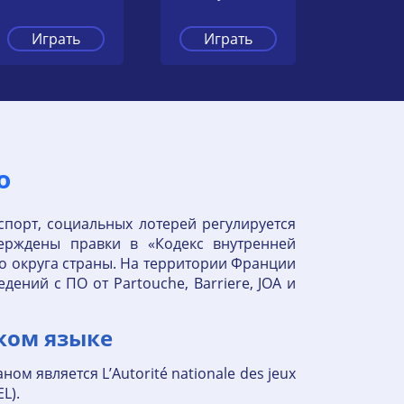
Играть
Играть
o
спорт, социальных лотерей регулируется
тверждены правки в «Кодекс внутренней
ого округа страны. На территории Франции
ений с ПО от Partouche, Barriere, JOA и
ском языке
 является L’Autorité nationale des jeux
L).