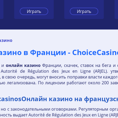
Играть
Играть
азино
казино в Франции - ChoiceCasin
х и
онлайн
казино
Франции, скачек, ставок на бега и 
utorité de Régulation des Jeux en Ligne (ARJEL). у
го, в свою очередь, могут вносить поправки власти кажд
ю легализована. По лицензии работают около 200 завед
e-casinosОнлайн казино на француз
но с законодательными оговорками. Регуляторным органом
ность выдает Autorité de Régulation des Jeux en Ligne (ARJE