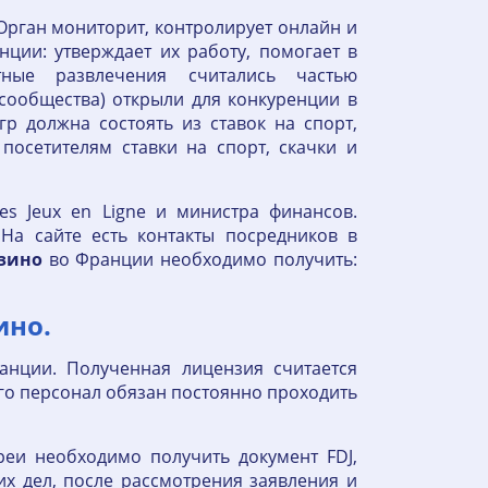
Орган мониторит, контролирует онлайн и
ции: утверждает их работу, помогает в
ные развлечения считались частью
сообщества) открыли для конкуренции в
р должна состоять из ставок на спорт,
посетителям ставки на спорт, скачки и
es Jeux en Ligne и министра финансов.
На сайте есть контакты посредников в
зино
во Франции необходимо получить:
ино.
анции. Полученная лицензия считается
Его персонал обязан постоянно проходить
реи необходимо получить документ FDJ,
х дел, после рассмотрения заявления и