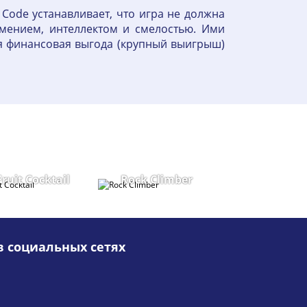
 Code устанавливает, что игра не должна
умением, интеллектом и смелостью. Ими
ая финансовая выгода (крупный выигрыш)
Fruit Cocktail
Rock Climber
 социальных сетях