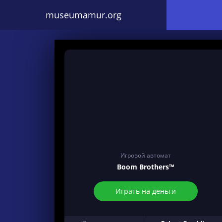
museumamur.org
Игровой автомат
Boom Brothers™
Играть на деньги