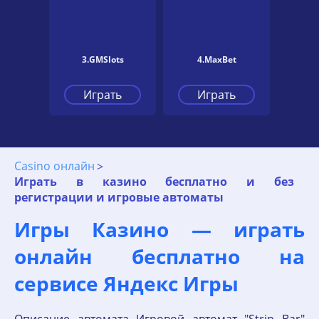
3.GMSlots
4.MaxBet
Играть
Играть
Casino онлайн
Играть в казино бесплатно и без
регистрации и игровые автоматы
Игры Казино — играть
онлайн бесплатно на
сервисе Яндекс Игры