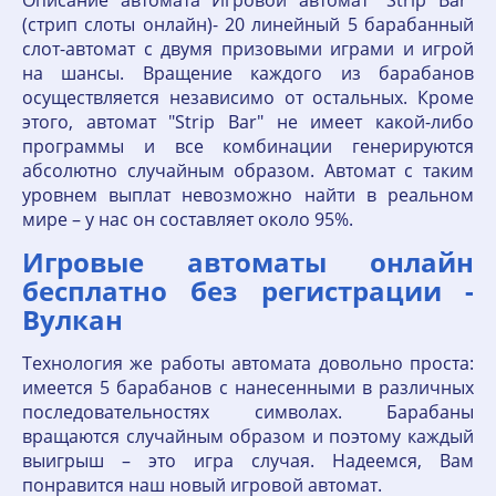
Описание автомата Игровой автомат "Strip Bar"
(стрип слоты онлайн)- 20 линейный 5 барабанный
слот-автомат с двумя призовыми играми и игрой
на шансы. Вращение каждого из барабанов
осуществляется независимо от остальных. Кроме
этого, автомат "Strip Bar" не имеет какой-либо
программы и все комбинации генерируются
абсолютно случайным образом. Автомат с таким
уровнем выплат невозможно найти в реальном
мире – у нас он составляет около 95%.
Игровые автоматы онлайн
бесплатно без регистрации -
Вулкан
Технология же работы автомата довольно проста:
имеется 5 барабанов с нанесенными в различных
последовательностях символах. Барабаны
вращаются случайным образом и поэтому каждый
выигрыш – это игра случая. Надеемся, Вам
понравится наш новый игровой автомат.