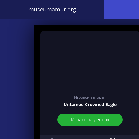
museumamur.org
Игровой автомат
Untamed Crowned Eagle
Играть на деньги