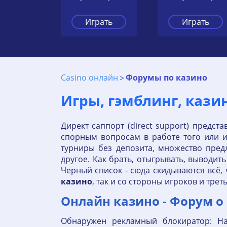
Играть
Играть
Casino онлайн
Форумы по казино
Игры, гэмблинг, кази
Директ саппорт (direct support) предст
спорным вопросам в работе того или и
турниры без депозита, множество пре
другое. Как брать, отыгрывать, выводит
Черный список - сюда скидываются всё, 
казино
, так и со стороны игроков и трет
Онлайн казино - Форум о 
Обнаружен рекламный блокиратор: Н