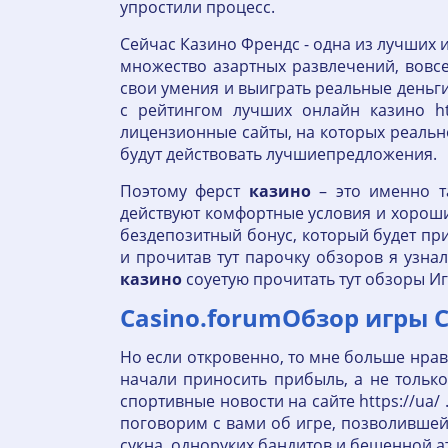
упростили процесс.
Сейчас Казино Френдс - одна из лучших
множество азартных развлечений, вовсе
свои умения и выиграть реальные деньги.
с рейтингом лучших онлайн казино http
лицензионные сайты, на которых реально
будут действовать лучшиепредложения.
Поэтому ферст
казино
– это именно т
действуют комфортные условия и хорошие
бездепозитный бонус, который будет пр
и прочитав тут парочку обзоров я узна
казино
соуетую прочитать тут обзоры И
Casino.forumОбзор игры 
Но если откровенно, то мне больше нрав
начали приносить прибыль, а не только
спортивные новости на сайте https://ua/ 
поговорим с вами об игре, позволившей
сукна, одноруких бандитов и бешенной а