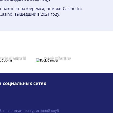
ы наконец разберемся, чем же Casino Inc
Casino, вышедший в 2021 году.
Fruit Cocktail
Rock Climber
 социальных сетях
3. museumamur.org. игровой клуб