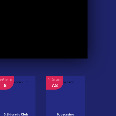
Рейтинг
Рейтинг
8
7.8
5.Eldorado Club
6.Joycasino