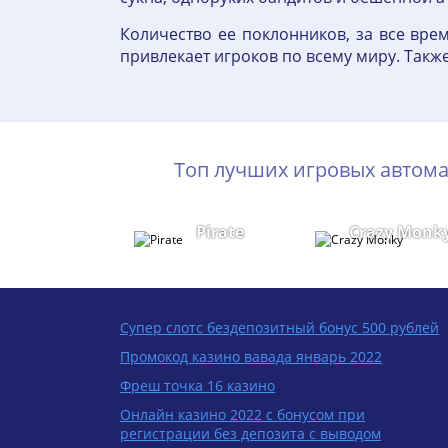
Количество ее поклонников, за все врем
привлекает игроков по всему миру. Такж
Топ лучших игровых автома
Pirate
Crazy Monk
Супер слотс бездепозитный бонус 500 рублей
Промокод казино вавада январь 2022
Фреш точка 16 казино
Онлайн казино 2022 с бонусом при
регистрации без депозита с выводом