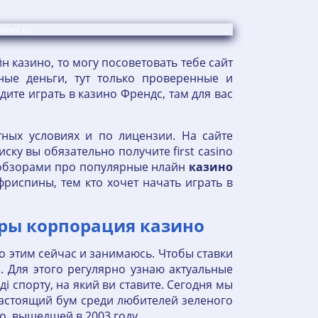
н казино, то могу посоветовать тебе сайт
льные деньги, тут только проверенные и
ите играть в казино Френдс, там для вас
ных условиях и по лицензии. На сайте
ку вы обязательно получите first casino
с обзорами про популярные нлайн
казино
риспины, тем кто хочет начать играть в
гры корпорация казино
о этим сейчас и занимаюсь. Чтобы ставки
. Для этого регулярно узнаю актуальные
ді спорту, на який ви ставите. Сегодня мы
настоящий бум среди любителей зеленого
о, вышедшей в 2003 году.