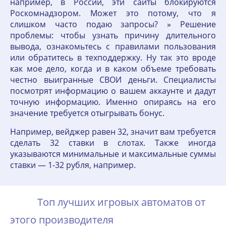
например, в России, эти сайты блокируются
Роскомнадзором. Может это потому, что я
слишком часто подаю запросы? » Решение
проблемы: чтобы узнать причину длительного
вывода, ознакомьтесь с правилами пользования
или обратитесь в техподдержку. Ну так это вроде
как мое дело, когда и в каком объеме требовать
честно выигранные СВОИ деньги. Специалисты
посмотрят информацию о вашем аккаунте и дадут
точную информацию. Именно опираясь на его
значение требуется отыгрывать бонус.
Например, вейджер равен 32, значит вам требуется
сделать 32 ставки в слотах. Также иногда
указываются минимальные и максимальные суммы
ставки — 1-32 рубля, например.
Топ лучших игровых автоматов от
этого производителя