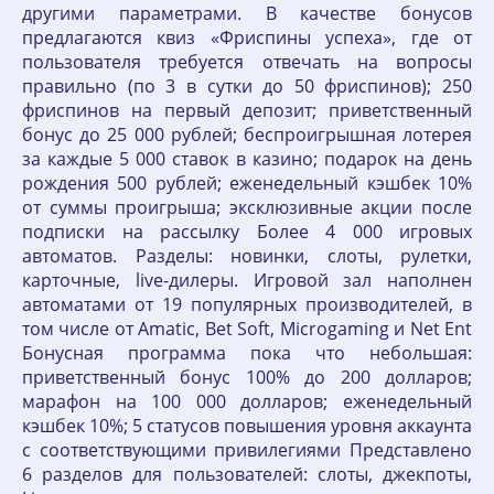
другими параметрами. В качестве бонусов
предлагаются квиз «Фриспины успеха», где от
пользователя требуется отвечать на вопросы
правильно (по 3 в сутки до 50 фриспинов); 250
фриспинов на первый депозит; приветственный
бонус до 25 000 рублей; беспроигрышная лотерея
за каждые 5 000 ставок в казино; подарок на день
рождения 500 рублей; еженедельный кэшбек 10%
от суммы проигрыша; эксклюзивные акции после
подписки на рассылку Более 4 000 игровых
автоматов. Разделы: новинки, слоты, рулетки,
карточные, live-дилеры. Игровой зал наполнен
автоматами от 19 популярных производителей, в
том числе от Amatic, Bet Soft, Microgaming и Net Ent
Бонусная программа пока что небольшая:
приветственный бонус 100% до 200 долларов;
марафон на 100 000 долларов; еженедельный
кэшбек 10%; 5 статусов повышения уровня аккаунта
с соответствующими привилегиями Представлено
6 разделов для пользователей: слоты, джекпоты,