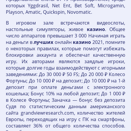
которых Yggdrasil, Net Ent, Bet Soft, Microgamin,
Playson, Amatic, Quickspin, Novomatic.
В игровом зале встречаются видеослоты,
настольные симуляторы, живое
казино
. Общее
число аппаратов превышает 3 000 Начиная играть
на деньги в
лучших
онлайн
казино
2021, помните
о некоторых правилах, которые помогут избежать
блокировки аккаунта и обеспечат качественную
игру. Их авторами являются заядлые игроки,
которые долгие годы взаимодействуют с игорными
заведениями: До 30 000 ₽ 50 FS; До 20 000 ₽ Колесо
Фортуны; До 10 000 ₽ на депозит; До 10 000 ₽ на 1-й
депозит при оплате деньгами с электронного
кошелька; Бонус 10% на любой депозит; До 1 000 ₽
в Колесе Фортуны; Заначка — бонус без депозита
Судя по статистическим данным американского
сайта grandviewresearch.com, количество жителей
Европы, переходящих на игру с ПК на смартфоны,
составляет 36% от общего количества способов.