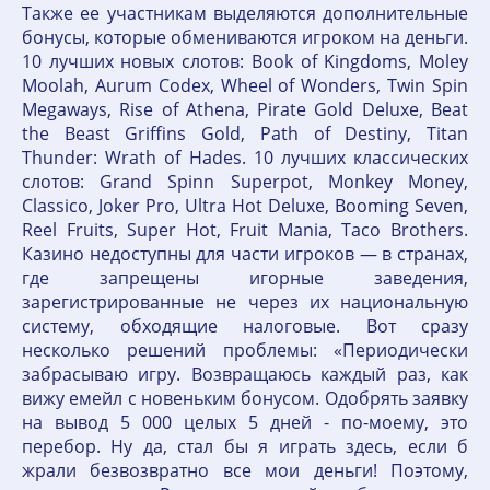
Также ее участникам выделяются дополнительные
бонусы, которые обмениваются игроком на деньги.
10 лучших новых слотов: Book of Kingdoms, Moley
Moolah, Aurum Codex, Wheel of Wonders, Twin Spin
Megaways, Rise of Athena, Pirate Gold Deluxe, Beat
the Beast Griffins Gold, Path of Destiny, Titan
Thunder: Wrath of Hades. 10 лучших классических
слотов: Grand Spinn Superpot, Monkey Money,
Classico, Joker Pro, Ultra Hot Deluxe, Booming Seven,
Reel Fruits, Super Hot, Fruit Mania, Taco Brothers.
Казино недоступны для части игроков — в странах,
где запрещены игорные заведения,
зарегистрированные не через их национальную
систему, обходящие налоговые. Вот сразу
несколько решений проблемы: «Периодически
забрасываю игру. Возвращаюсь каждый раз, как
вижу емейл с новеньким бонусом. Одобрять заявку
на вывод 5 000 целых 5 дней - по-моему, это
перебор. Ну да, стал бы я играть здесь, если б
жрали безвозвратно все мои деньги! Поэтому,