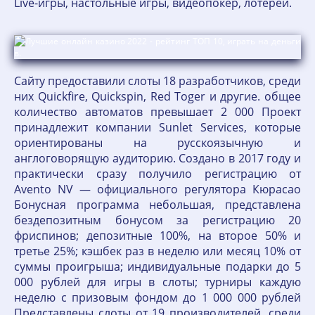
Live-игры, настольные игры, видеопокер, лотереи.
Сайту предоставили слоты 18 разработчиков, среди
них Quickfire, Quickspin, Red Toger и другие. общее
количество автоматов превышает 2 000 Проект
принадлежит компании Sunlet Services, которые
ориентированы на русскоязычную и
англоговорящую аудиторию. Создано в 2017 году и
практически сразу получило регистрацию от
Avento NV — официального регулятора Кюрасао
Бонусная программа небольшая, представлена
бездепозитным бонусом за регистрацию 20
фриспинов; депозитные 100%, на второе 50% и
третье 25%; кэшбек раз в неделю или месяц 10% от
суммы проигрыша; индивидуальные подарки до 5
000 рублей для игры в слоты; турниры каждую
неделю с призовым фондом до 1 000 000 рублей
Представлены слоты от 19 производителей, среди