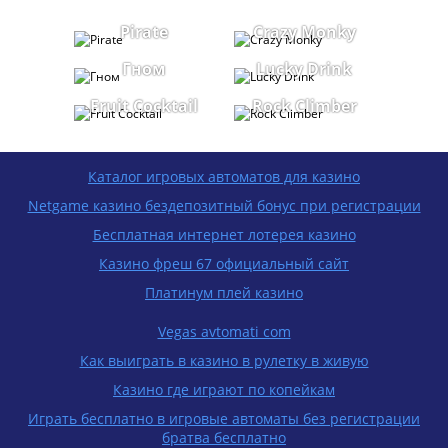
Pirate
Crazy Monky
Гном
Lucky Drink
Fruit Cocktail
Rock Climber
Каталог игровых автоматов для казино
Netgame казино бездепозитный бонус при регистрации
Бесплатная интернет лотерея казино
Казино фреш 67 официальный сайт
Платинум плей казино
Vegas avtomati com
Как выиграть в казино в рулетку в живую
Казино где играют по копейкам
Играть бесплатно в игровые автоматы без регистрации
братва бесплатно