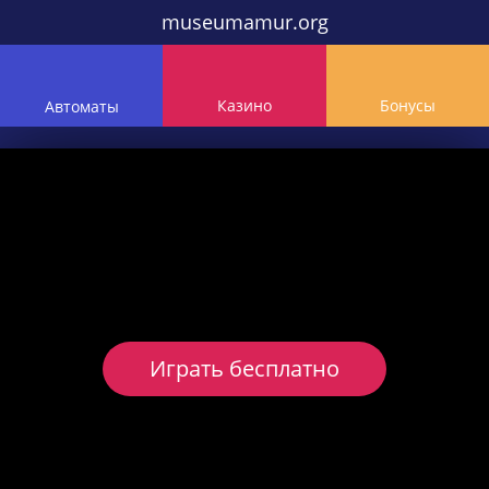
museumamur.org
Казино
Бонусы
Автоматы
Играть бесплатно