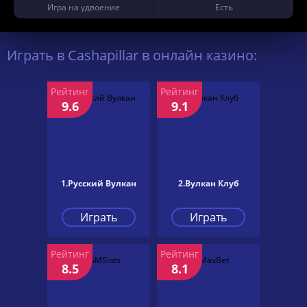
Игра на удвоение
Есть
Играть в Cashapillar в онлайн казино:
Рейтинг
Рейтинг
9.6
9.1
1.Русский Вулкан
2.Вулкан Клуб
Играть
Играть
Рейтинг
Рейтинг
8.5
8.1