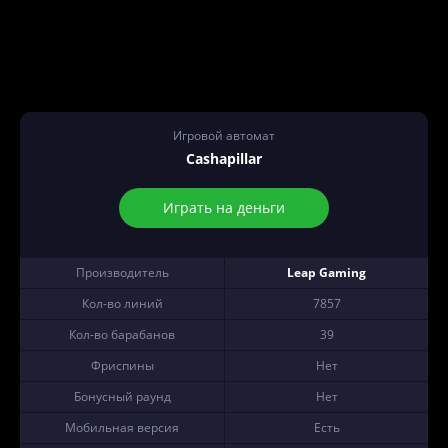
Игровой автомат
Cashapillar
Играть на деньги
Производитель
Leap Gaming
Кол-во линий
7857
Кол-во барабанов
39
Фриспины
Нет
Бонусный раунд
Нет
Мобильная версия
Есть