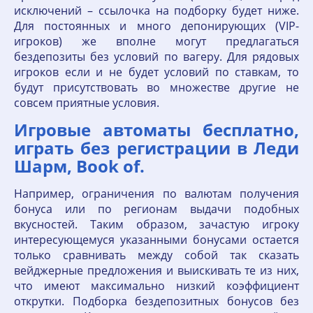
исключений – ссылочка на подборку будет ниже.
Для постоянных и много депонирующих (VIP-
игроков) же вполне могут предлагаться
бездепозиты без условий по вагеру. Для рядовых
игроков если и не будет условий по ставкам, то
будут присутствовать во множестве другие не
совсем приятные условия.
Игровые автоматы бесплатно,
играть без регистрации в Леди
Шарм, Book of.
Например, ограничения по валютам получения
бонуса или по регионам выдачи подобных
вкусностей. Таким образом, зачастую игроку
интересующемуся указанными бонусами остается
только сравнивать между собой так сказать
вейджерные предложения и выискивать те из них,
что имеют максимально низкий коэффициент
открутки. Подборка бездепозитных бонусов без