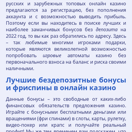
русских и зарубежных топовых онлайн казино
предлагаются за регистрацию, без пополнения
аккаунта и с возможностью выводить прибыль.
Поэтому если вы находитесь в поиске лучших и
наиболее заманчивых бонусов без
депозита
на
2022 год, то вы как раз обратились по адресу. Здесь
– так любимые многими игроками подарки,
которые являются великолепной возможностью
попробовать
игровые
автоматы казино без
первоначального взноса на баланс и риска своими
наличными.
Лучшие бездепозитные бонусы
и фриспины в онлайн казино
Данные бонусы – это свободные от каких-либо
финансовых обязательств предложения казино.
Играйте с бонусными бесплатными деньгами или
вращениями (фри спинами) в слоты, карты, рулетку,
видео-покер или крапс и получайте реальный
профит! Мы же тем временем вам подскажем, что