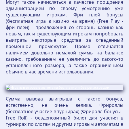
Могут также начисляться в качестве поощрения
администрацией по своему усмотрению уже
существующим игрокам. Фри плей бонусы
(бесплатная игра в казино на время) (Free Play -
фри плей) - предложения со стороны казино как
новым, так и существующим игрокам попробовать
выиграть некоторые средства за отведенный
временной промежуток. Промо отличается
наличием довольно немалой суммы на балансе
казино, требованием ее увеличить до какого-то
установленного размера, а также ограничением
обычно в час времени использования.
Сумма вывода выигрыша с такого бонуса,
естественно, не очень велика. Фрироллы
(бесплатное участие в турнирах) (Фриролл бонусы -
Free Roll) - бездепозитный билет для участия в
турнирах по слотам и другим игровым автоматам в