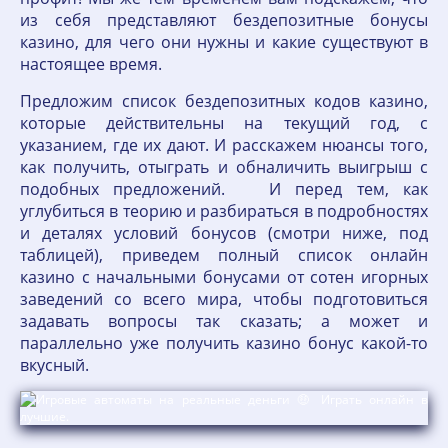
из себя представляют бездепозитные бонусы
казино, для чего они нужны и какие существуют в
настоящее время.
Предложим список бездепозитных кодов казино,
которые действительны на текущий год, с
указанием, где их дают. И расскажем нюансы того,
как получить, отыграть и обналичить выигрыш с
подобных предложений. И перед тем, как
углубиться в теорию и разбираться в подробностях
и деталях условий бонусов (смотри ниже, под
таблицей), приведем полный список онлайн
казино с начальными бонусами от сотен игорных
заведений со всего мира, чтобы подготовиться
задавать вопросы так сказать; а может и
параллельно уже получить казино бонус какой-то
вкусный.