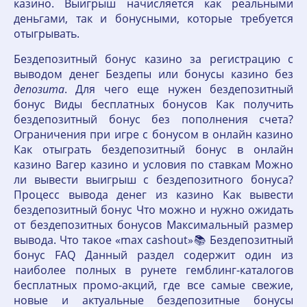
казино. Выигрыш начисляется как реальными
деньгами, так и бонусными, которые требуется
отыгрывать.
Бездепозитный бонус казино за регистрацию с
выводом денег Бездепы или бонусы казино без
депозита
. Для чего еще нужен бездепозитный
бонус Виды бесплатных бонусов Как получить
бездепозитный бонус без пополнения счета?
Ограничения при игре с бонусом в онлайн казино
Как отыграть бездепозитный бонус в онлайн
казино Вагер казино и условия по ставкам Можно
ли вывести выигрыш с бездепозитного бонуса?
Процесс вывода денег из казино Как вывести
бездепозитный бонус Что можно и нужно ожидать
от бездепозитных бонусов Максимальный размер
вывода. Что такое «max cashout»📚 Бездепозитный
бонус FAQ Данный раздел содержит один из
наиболее полных в рунете гемблинг-каталогов
бесплатных промо-акций, где все самые свежие,
новые и актуальные бездепозитные бонусы