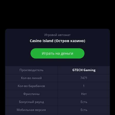
Игровой автомат
Casino Island (Остров казино)
Играть на деньги
Производитель
GTECH Gaming
Кол-во линий
7471
Кол-во барабанов
1
Фриспины
Нет
Бонусный раунд
Есть
Мобильная версия
Есть