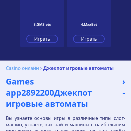
3.GMSlots
4.MaxBet
Играть
Играть
Casino онлайн
Джекпот игровые автоматы
Games ›
app2892200Джекпот -
игровые автоматы
Вы узнаете основы игры в различные типы слот-
машин, узнаете, как найти машины с наибольшим