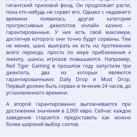
гигантский призовой фонд. Он продолжает расти,
пока кто-нибудь не сорвет его. Однако с недавнего
времени появилась другая категория
прогрессивных джекпотов онлайн казино –
гарантированные. У них есть свой максимум,
достигнув которого они точно будут сорваны. Тем
не менее, шанс выиграть их есть на протяжении
всего периода, просто по мере приближения к
лимиту, шансы игроков повышаются. Например,
Red Tiger Gaming в прошлом году запустили три
джекпота, два из которых являются
гарантированными: Daily Drop и Must Drop.
Первый должен быть сорван в течение 24 часов, до
установленного времени.
А второй гарантированно выплачивается при
достижении значения в 2,000 евро. Сейчас каждое
заведение старается предоставить как можно
более широкий выбор слотов.