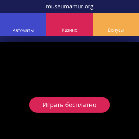
museumamur.org
Казино
Бонусы
Автоматы
Играть бесплатно