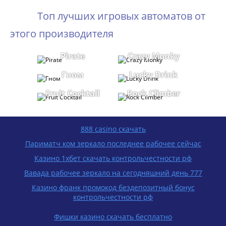
Топ лучших игровых автоматов от
этого производителя
Pirate
Crazy Monky
Гном
Lucky Drink
Fruit Cocktail
Rock Climber
888 casino скачать
Париматч ком зеркало последнее рабочее сейчас
Казино 1хбет скачать контрольчестности рф
Вавада рабочее зеркало на сегодняшний день 777
Казино франк промокод бездепозитный бонус
контрольчестности рф
Фишки казино скачать бесплатно