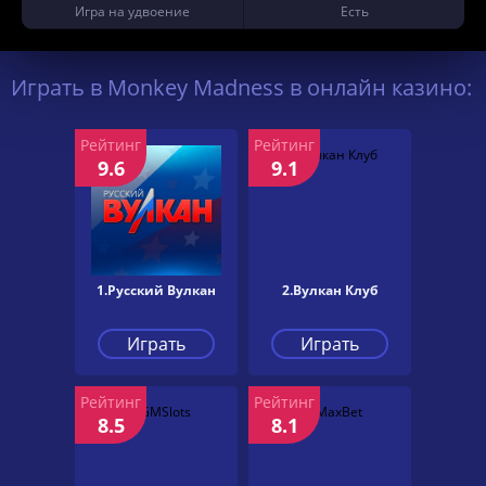
Игра на удвоение
Есть
Играть в Monkey Madness в онлайн казино:
Рейтинг
Рейтинг
9.6
9.1
1.Русский Вулкан
2.Вулкан Клуб
Играть
Играть
Рейтинг
Рейтинг
8.5
8.1