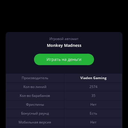
Игровой автомат
Monkey Madness
Играть на деньги
Производитель
Viaden Gaming
Кол-во линий
2574
Кол-во барабанов
35
Фриспины
Нет
Бонусный раунд
Есть
Мобильная версия
Нет