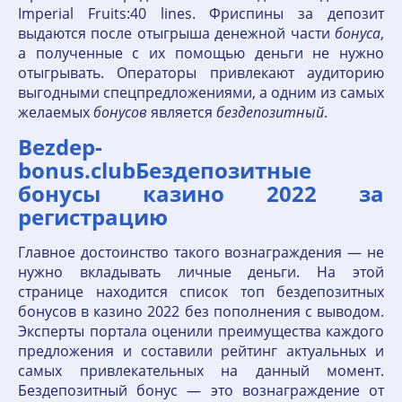
Imperial Fruits:40 lines. Фриспины за депозит
выдаются после отыгрыша денежной части
бонуса
,
а полученные с их помощью деньги не нужно
отыгрывать. Операторы привлекают аудиторию
выгодными спецпредложениями, а одним из самых
желаемых
бонусов
является
бездепозитный
.
Bezdep-
bonus.clubБездепозитные
бонусы казино 2022 за
регистрацию
Главное достоинство такого вознаграждения ― не
нужно вкладывать личные деньги. На этой
странице находится список топ бездепозитных
бонусов в казино 2022 без пополнения с выводом.
Эксперты портала оценили преимущества каждого
предложения и составили рейтинг актуальных и
самых привлекательных на данный момент.
Бездепозитный бонус ― это вознаграждение от