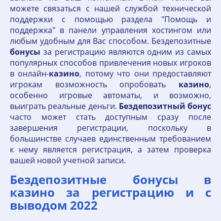
можете связаться с нашей службой технической
поддержки с помощью раздела "Помощь и
поддержка" в панели управления хостингом или
любым удобным для Вас способом. Бездепозитные
бонусы
за регистрацию являются одним из самых
популярных способов привлечения новых игроков
в онлайн-
казино
, потому что они предоставляют
игрокам возможность опробовать
казино
,
особенно игровые автоматы, и возможно,
выиграть реальные деньги.
Бездепозитный
бонус
часто может стать доступным сразу после
завершения регистрации, поскольку в
большинстве случаев единственным требованием
к нему является регистрация, а затем проверка
вашей новой учетной записи.
Бездепозитные бонусы в
казино за регистрацию и с
выводом 2022