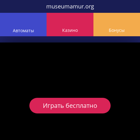
museumamur.org
Казино
Бонусы
Автоматы
Играть бесплатно