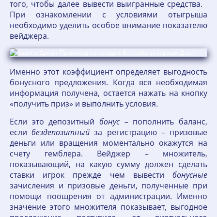
того, чтобы далее вывести выигранные средства.
При ознакомлении с условиями отыгрыша
необходимо уделить особое внимание показателю
вейджера.
Именно этот коэффициент определяет выгодность
бонусного предложения. Когда вся необходимая
информация получена, остается нажать на кнопку
«получить приз» и выполнить условия.
Если это депозитный
бонус
– пополнить баланс,
если
бездепозитный
за регистрацию – призовые
деньги или вращения моментально окажутся на
счету гемблера. Вейджер – множитель,
показывающий, на какую сумму должен сделать
ставки игрок прежде чем вывести
бонусные
зачисления и призовые деньги, полученные при
помощи поощрения от администрации. Именно
значение этого множителя показывает, выгодное