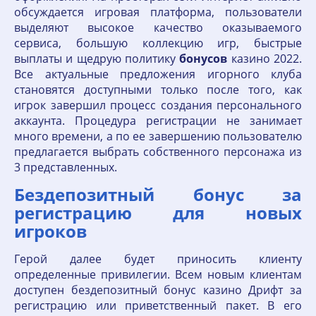
обсуждается игровая платформа, пользователи
выделяют высокое качество оказываемого
сервиса, большую коллекцию игр, быстрые
выплаты и щедрую политику
бонусов
казино 2022.
Все актуальные предложения игорного клуба
становятся доступными только после того, как
игрок завершил процесс создания персонального
аккаунта. Процедура регистрации не занимает
много времени, а по ее завершению пользователю
предлагается выбрать собственного персонажа из
3 представленных.
Бездепозитный бонус за
регистрацию для новых
игроков
Герой далее будет приносить клиенту
определенные привилегии. Всем новым клиентам
доступен бездепозитный бонус казино Дрифт за
регистрацию или приветственный пакет. В его