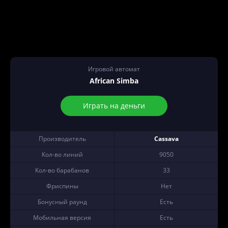
Игровой автомат
African Simba
Играть на деньги
Производитель
Cassava
Кол-во линий
9050
Кол-во барабанов
33
Фриспины
Нет
Бонусный раунд
Есть
Мобильная версия
Есть