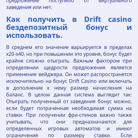
предложение поступило от виртуального
заведения или нет.
Как получить в Drift casino
бездепозитный бонус и
использовать.
В среднем его значение варьируется в пределах
х20-х40, но при повышении это уровня, бонус будет
крайне сложно отыграть. Важным фактором при
определении щедрости предложения является
применение вейджера. Он может распространятся
исключительно на бонус Drift Casino или включать
в дополнение к нему размер начисления на
баланс. В целом данная система выглядит так:
Отыграть полученный от заведения бонус можно,
если будет потраченная необходимая сумма на
ставки. При получении фри-спинов важно также
учитывать, что они предназначаются для
определенных игровых автоматов и имеют
ограничения по размеру ставки. Если