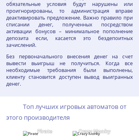
обязательные условия будут нарушены или
проигнорированы, то администрация вправе
деактивировать предложение. Важно правило при
списании денег, полученных посредством
активации бонусов – минимальное пополнение
депозита если, касается это бездепоитных
зачислений.
Без первоначального внесения денег на счет
вывести выигрыш не получиться. Когда все
необходимые требования были выполнены,
клиенту становится доступен вывод выигранных
денег.
Топ лучших игровых автоматов от
этого производителя
Pirate
Crazy Monky