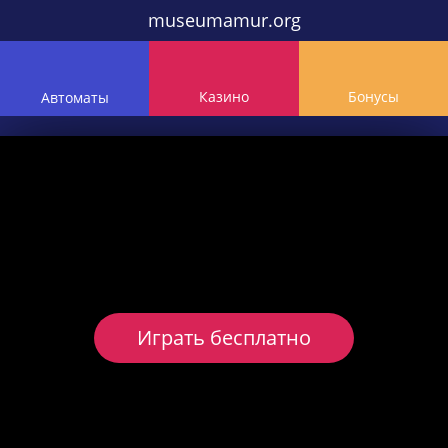
museumamur.org
Казино
Бонусы
Автоматы
Играть бесплатно