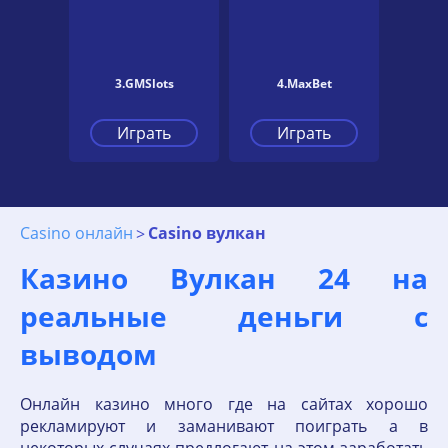
3.GMSlots
4.MaxBet
Играть
Играть
Casino онлайн
Casino вулкан
Казино Вулкан 24 на
реальные деньги с
выводом
Онлайн казино много где на сайтах хорошо
рекламируют и заманивают поиграть а в