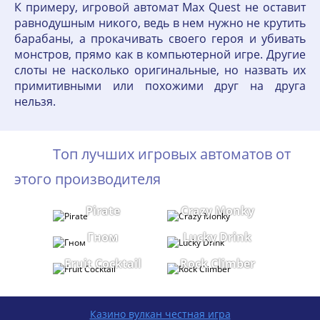
К примеру, игровой автомат Max Quest не оставит
равнодушным никого, ведь в нем нужно не крутить
барабаны, а прокачивать своего героя и убивать
монстров, прямо как в компьютерной игре. Другие
слоты не насколько оригинальные, но назвать их
примитивными или похожими друг на друга
нельзя.
Топ лучших игровых автоматов от
этого производителя
Pirate
Crazy Monky
Гном
Lucky Drink
Fruit Cocktail
Rock Climber
Казино вулкан честная игра