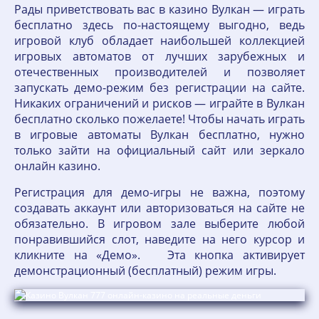
Рады приветствовать вас в казино Вулкан — играть
бесплатно здесь по-настоящему выгодно, ведь
игровой клуб обладает наибольшей коллекцией
игровых автоматов от лучших зарубежных и
отечественных производителей и позволяет
запускать демо-режим без регистрации на сайте.
Никаких ограничений и рисков — играйте в Вулкан
бесплатно сколько пожелаете! Чтобы начать играть
в игровые автоматы Вулкан бесплатно, нужно
только зайти на официальный сайт или зеркало
онлайн казино.
Регистрация для демо-игры не важна, поэтому
создавать аккаунт или авторизоваться на сайте не
обязательно. В игровом зале выберите любой
понравившийся слот, наведите на него курсор и
кликните на «Демо». Эта кнопка активирует
демонстрационный (бесплатный) режим игры.